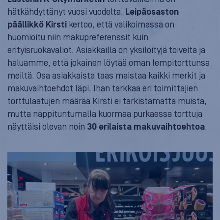
hätkähdyttänyt vuosi vuodelta.
Leipäosaston
päällikkö Kirsti
kertoo, että valikoimassa on
huomioitu niin makupreferenssit kuin
erityisruokavaliot. Asiakkailla on yksilöityjä toiveita ja
haluamme, että jokainen löytää oman lempitorttunsa
meiltä. Osa asiakkaista taas maistaa kaikki merkit ja
makuvaihtoehdot läpi. Ihan tarkkaa eri toimittajien
torttulaatujen määrää Kirsti ei tarkistamatta muista,
mutta näppituntumalla kuormaa purkaessa torttuja
näyttäisi olevan noin
30 erilaista makuvaihtoehtoa
.