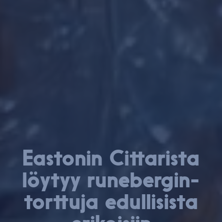
Eastonin Cittarista
löytyy ru­ne­ber­gin­
tort­tu­ja edul­li­sis­ta