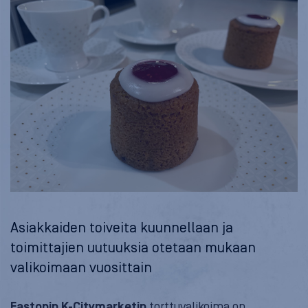
Asiakkaiden toiveita kuunnellaan ja
toimittajien uutuuksia otetaan mukaan
valikoimaan vuosittain
Eastonin K-Citymarketin
torttuvalikoima on