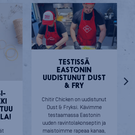
TESTISSÄ
EASTONIN
UUDISTUNUT DUST
& FRY
I-
Chitir Chicken on uudistunut
KI
Dust & Fryksi. Kävimme
TUU
testaamassa Eastonin
LA!
uuden ravintolakonseptin ja
ät
maistoimme rapeaa kanaa,