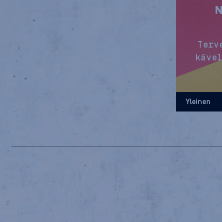
N
Terv
kävel
Yleinen