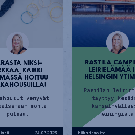
RASTILA CAMPI
ARASTA NIKSI-
LEIRIELÄMÄÄ 
RKKAA: KAIKKI
HELSINGIN YTI
MÄSSÄ HOITUU
KKAHOUSUILLA!
Rastilan leirin
ahousut venyvät
täyttyy kesäi
kaisemaan monta
kansainvälise
pulmaa.
meiningistä
lissä
24.07.2026
Kiikarissa itä