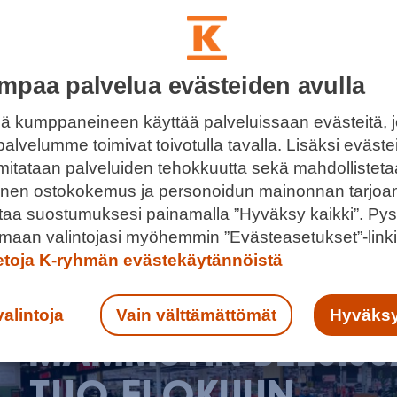
mpaa palvelua evästeiden avulla
ä kumppaneineen käyttää palveluissaan evästeitä, 
palvelumme toimivat toivotulla tavalla. Lisäksi eväst
 mitataan palveluiden tehokkuutta sekä mahdollistet
llinen ostokokemus ja personoidun mainonnan tarjoa
ntaa suostumuksesi painamalla ”Hyväksy kaikki”. Pys
aari
maan valintojasi myöhemmin ”Evästeasetukset”-linki
ietoja K-ryhmän evästekäytännöistä
valintoja
Vain välttämättömät
Hyväksy
MAMMUTIN BEESISS