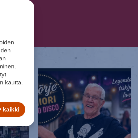
joiden
eiden
aan
minen.
tyt
31.07.2026
n kautta.
 kaikki
Ä