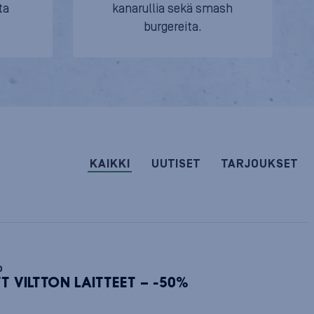
ta
kanarullia sekä smash
burgereita.
KAIKKI
UUTISET
TARJOUKSET
o
T VILTTON LAITTEET – -50%