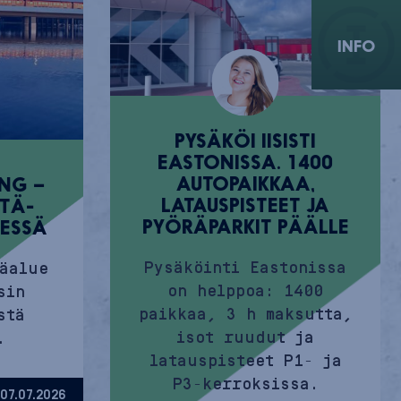
INFO
PYSÄKÖI IISISTI
EASTONISSA. 1400
AUTOPAIKKAA,
NG –
LATAUSPISTEET JA
ITÄ-
PYÖRÄPARKIT PÄÄLLE
MESSÄ
Pysäköinti Eastonissa
täalue
on helppoa: 1400
sin
paikkaa, 3 h maksutta,
stä
isot ruudut ja
.
latauspisteet P1- ja
P3-kerroksissa.
07.07.2026