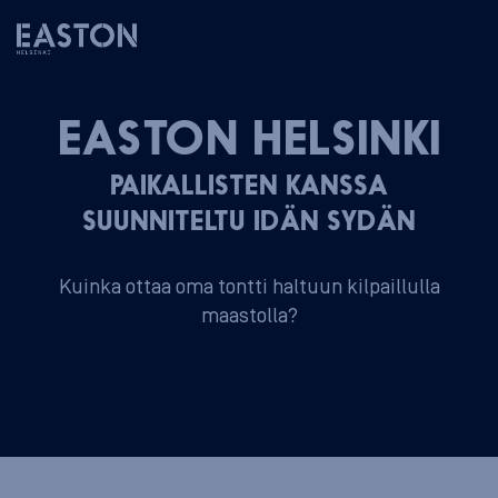
EASTON HELSINKI
PAI­KAL­LIS­TEN KANSSA
SUUN­NI­TEL­TU IDÄN SYDÄN
Kuinka ottaa oma tontti haltuun kilpaillulla
maastolla?