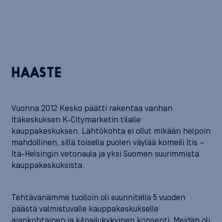
HAASTE
Vuonna 2012 Kesko päätti rakentaa vanhan
Itäkeskuksen K-Citymarketin tilalle
kauppakeskuksen. Lähtökohta ei ollut mikään helpoin
mahdollinen, sillä toisella puolen väylää komeili Itis –
Itä-Helsingin vetonaula ja yksi Suomen suurimmista
kauppakeskuksista.
Tehtävänämme tuolloin oli suunnitella 5 vuoden
päästä valmistuvalle kauppakeskukselle
ajankohtainen ja kilpailukykyinen konsepti. Meidän oli