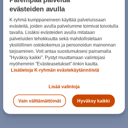
evästeiden avulla
K-ryhmä kumppaneineen käyttää palveluissaan
evästeitä, joiden avulla palvelumme toimivat toivotulla
tavalla. Lisäksi evästeiden avulla mitataan
palveluiden tehokkuutta sekä mahdollistetaan
yksilöllinen ostokokemus ja personoidun mainonnan
tarjoaminen. Voit antaa suostumuksesi painamalla
”Hyväksy kaikki”. Pystyt muuttamaan valintojasi
myöhemmin ”Evästeasetukset”-linkin kautta.
Lisätietoja K-ryhmän evästekäytännöistä
Lisää valintoja
Vain välttämättömät
Hyväksy kaikki