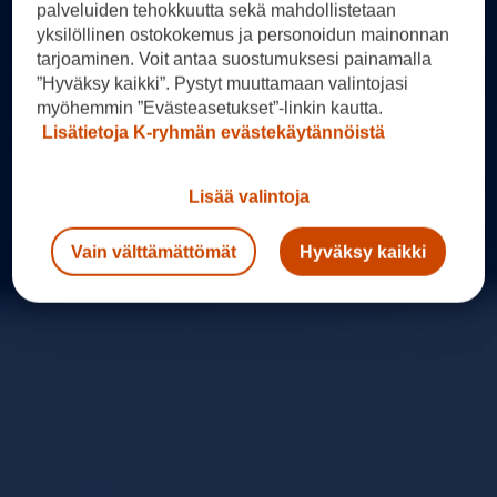
palveluiden tehokkuutta sekä mahdollistetaan
yksilöllinen ostokokemus ja personoidun mainonnan
tarjoaminen. Voit antaa suostumuksesi painamalla
”Hyväksy kaikki”. Pystyt muuttamaan valintojasi
myöhemmin ”Evästeasetukset”-linkin kautta.
Lisätietoja K-ryhmän evästekäytännöistä
Lisää valintoja
Vain välttämättömät
Hyväksy kaikki