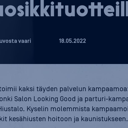
o­sik­ki­tuot­teil
uvosta vaari
18.05.2022
 toimii kaksi täyden palvelun kampaamoa
onki Salon Looking Good ja parturi-kam
Hiustalo. Kyselin molemmista kampaamo
kit kesähiusten hoitoon ja kaunistukseen.