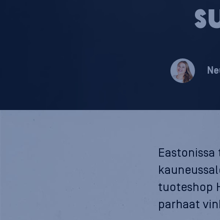
su
Ne
Eastonissa
kauneussal
tuoteshop 
parhaat vin