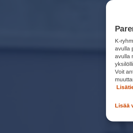
Pare
K-ryhm
avulla 
avulla
yksilö
Voit a
muutta
Lisät
Lisää 