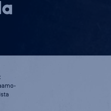
­la
:
paamo-
ista