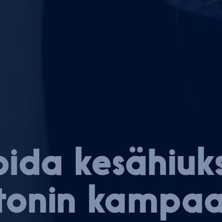
ida ke­sä­hiuk­
tonin kampaa