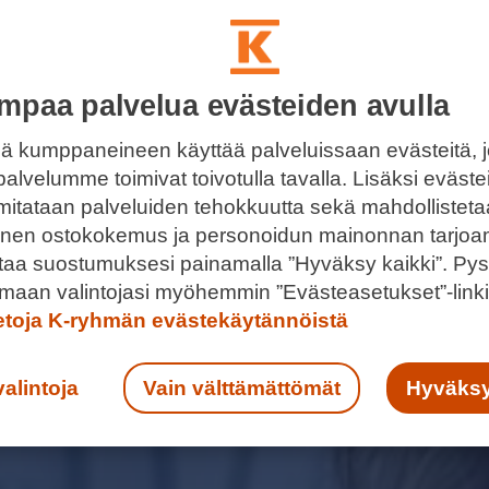
mpaa palvelua evästeiden avulla
ä kumppaneineen käyttää palveluissaan evästeitä, 
palvelumme toimivat toivotulla tavalla. Lisäksi eväst
 mitataan palveluiden tehokkuutta sekä mahdollistet
llinen ostokokemus ja personoidun mainonnan tarjoa
ntaa suostumuksesi painamalla ”Hyväksy kaikki”. Pys
maan valintojasi myöhemmin ”Evästeasetukset”-linki
ietoja K-ryhmän evästekäytännöistä
valintoja
Vain välttämättömät
Hyväksy