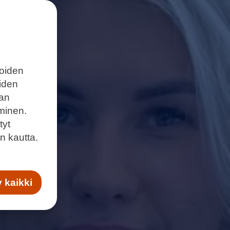
joiden
eiden
aan
minen.
tyt
n kautta.
 kaikki