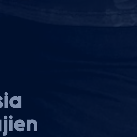
sia
jien