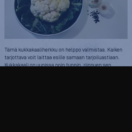
Tämä kukkakaaliherkku on helppo valmistaa. Kaiken
tarjottava voit laittaa esille samaan tarjoiluastiaan.
Kukkakaali on uunissa noin tunnin, riippuen sen
koosta.
Tarvitset:
pieniä perunoita
oliiviöljyä
mustapippuria