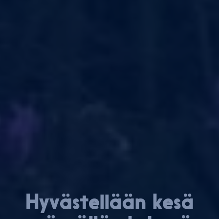
Hy­väs­tel­lään kesä