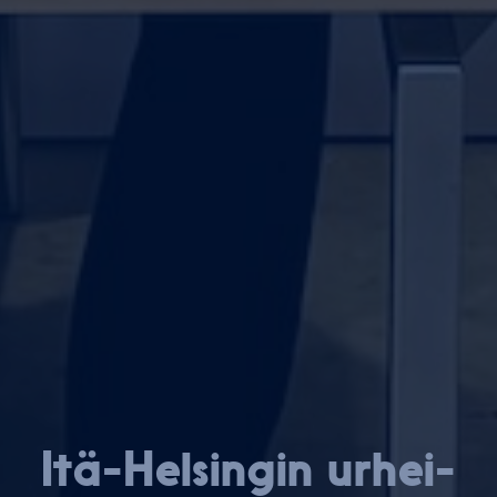
Itä-Hel­sin­gin ur­hei­