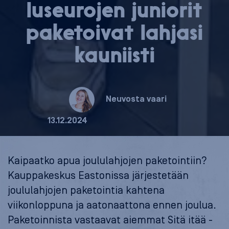
lu­seu­ro­jen juniorit
paketoivat lahjasi
kauniisti
Neuvosta vaari
13.12.2024
Kaipaatko apua joululahjojen paketointiin?
Kauppakeskus Eastonissa järjestetään
joululahjojen paketointia kahtena
viikonloppuna ja aatonaattona ennen joulua.
Paketoinnista vastaavat aiemmat Sitä itää -