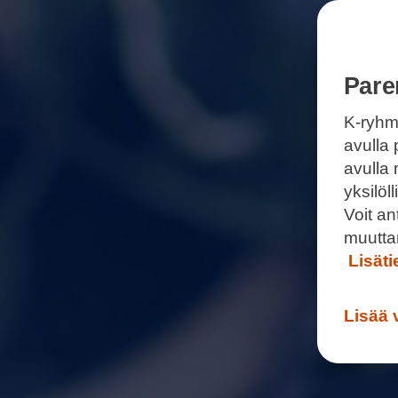
Pare
K-ryhm
avulla 
avulla
yksilö
Voit a
muutta
Lisät
Lisää 