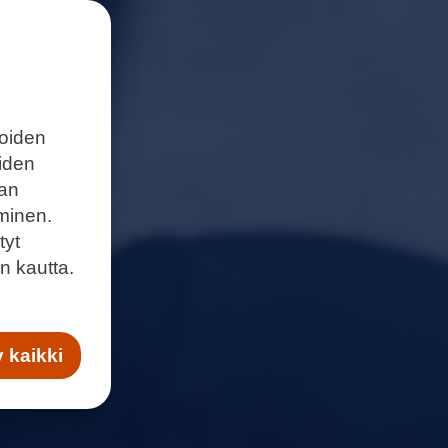
joiden
eiden
aan
minen.
tyt
n kautta.
 kaikki