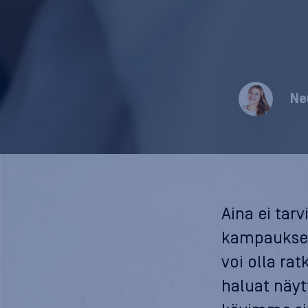
Ne
Aina ei tar
kampauksen
voi olla ra
haluat näyt