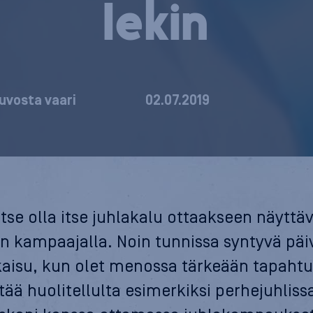
le­kin
uvosta vaari
02.07.2019
vitse olla itse juhlakalu ottaakseen näyttä
 kampaajalla. Noin tunnissa syntyvä pä
tkaisu, kun olet menossa tärkeään tapaht
tää huolitellulta esimerkiksi perhejuhliss