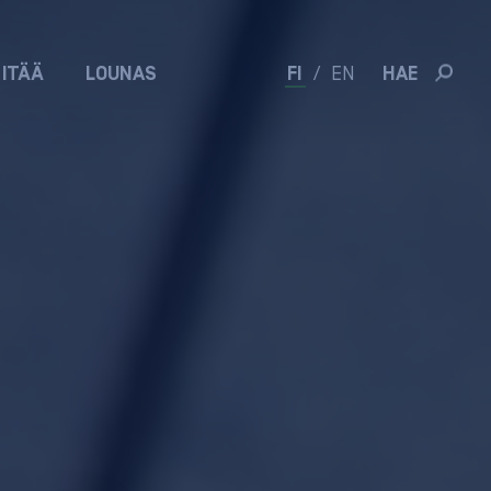
 ITÄÄ
LOUNAS
FI
/
EN
HAE