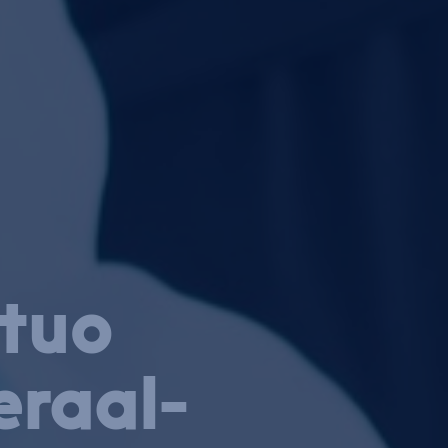
 tuo
e­raal­