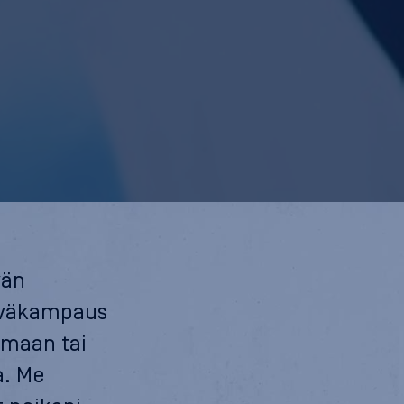
vän
iväkampaus
umaan tai
a. Me