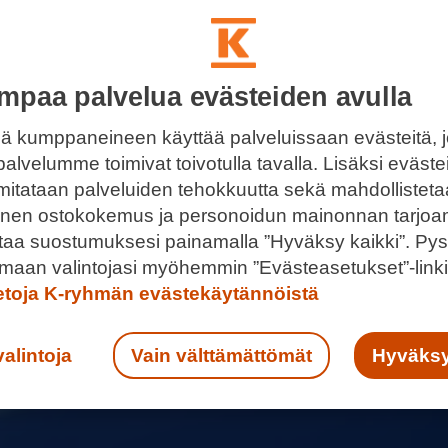
mpaa palvelua evästeiden avulla
ä kumppaneineen käyttää palveluissaan evästeitä, 
palvelumme toimivat toivotulla tavalla. Lisäksi eväst
 mitataan palveluiden tehokkuutta sekä mahdollistet
llinen ostokokemus ja personoidun mainonnan tarjoa
ntaa suostumuksesi painamalla ”Hyväksy kaikki”. Pys
maan valintojasi myöhemmin ”Evästeasetukset”-linki
ietoja K-ryhmän evästekäytännöistä
valintoja
Vain välttämättömät
Hyväksy