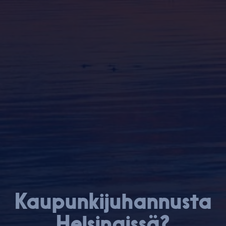
Kau­pun­ki­ju­han­nus­ta
Hel­sin­gis­sä?