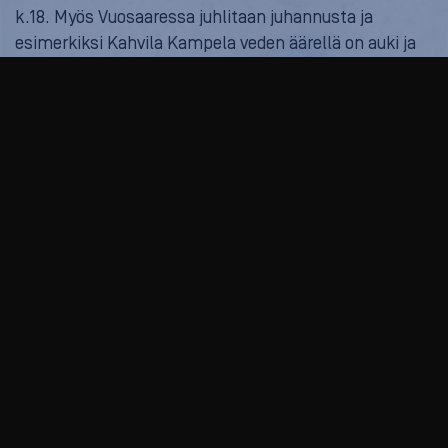
k.18. Myös Vuosaaressa juhlitaan juhannusta ja
esimerkiksi Kahvila Kampela veden äärellä on auki ja
samoin Rastilan Kartano.
Kivinokan perinteiset Juhannusjuhlat
Myös Helsingin saarissa vietetään juhannusta usein
koko viikonlopun. Tsekkaa siis nämä:
Isosaaren juhannus
Seurasaaren juhannusvalkeat
Juhannus Pihlajasaaressa