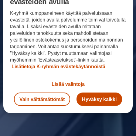
evästeiden avulla
K-ryhmä kumppaneineen käyttää palveluissaan
evästeitä, joiden avulla palvelumme toimivat toivotulla
tavalla. Lisäksi evästeiden avulla mitataan
palveluiden tehokkuutta sekä mahdollistetaan
yksilöllinen ostokokemus ja personoidun mainonnan
tarjoaminen. Voit antaa suostumuksesi painamalla
”Hyväksy kaikki”. Pystyt muuttamaan valintojasi
myöhemmin ”Evästeasetukset”-linkin kautta.
Lisätietoja K-ryhmän evästekäytännöistä
Lisää valintoja
Vain välttämättömät
Hyväksy kaikki