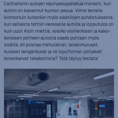
CarStationin autojen käsinpesupalvelua monesti, kun
autoni on kaivannut kunnon pesua. Viime kerralla
kiinnostuin kuitenkin myös sisätilojen puhdistuksesta,
kun sellaista tehtiin viereiselle autolle ja lopputulos oli
kuin uusi! Aloin miettiä, voisiko viisihenkisen ja kaksi-
koiraisen perheen autosta saada puhtaan myös
sisältä, eli poistaa mehutahrat, leivänmuruset,
kuraiset kengänkuvat ja ne loputtoman pöllyävät
koirankarvat takakontista? Tätä täytyy testata!