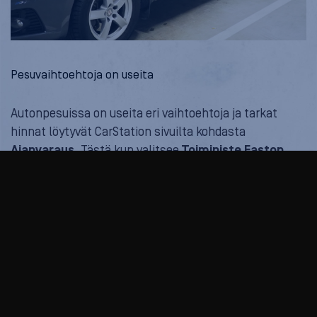
Pesuvaihtoehtoja on useita
Autonpesuissa on useita eri vaihtoehtoja ja tarkat
hinnat löytyvät CarStation sivuilta kohdasta
Ajanvaraus
. Tästä kun valitsee
Toimipiste Easton
,
pääsee katselemaan hinnastoa. Hinnat vaihtelevat
toimipisteittäin, joten hintakalenteri on siksi vasta
toimipisteen takana. Itse etsin tuota tietoa hetken,
joten siksi tämä vinkkinä.
Pesusta voi myös keskustella henkilökunnan kanssa.
Meidän autolle tehtiin
Peruspesu numero 4
+
lisäpalveluna koirien karvojen imurointi eli hinta oli 75€
+ 15€ =
90€
. Pesuun kuului perusteellinen