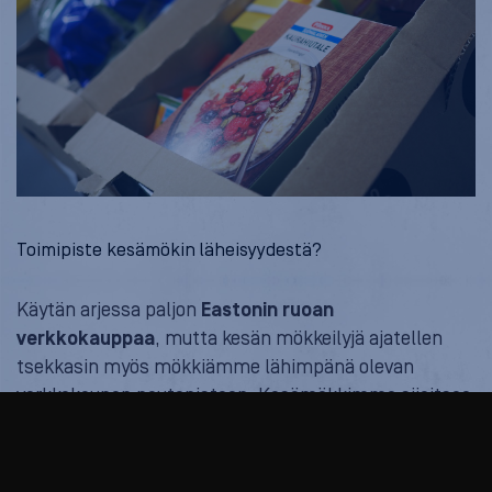
Toimipiste kesämökin läheisyydestä?
Käytän arjessa paljon
Eastonin ruoan
verkkokauppaa
, mutta kesän mökkeilyjä ajatellen
tsekkasin myös mökkiämme lähimpänä olevan
verkkokaupan noutopisteen. Kesämökkimme sijaitsee
Lohjalla ja olen lapsesta asti käynyt joka kesä
ostoksilla
Saukkolan Landenilla
– ja näinhän sekin K-
Market löytyi palvelusta.