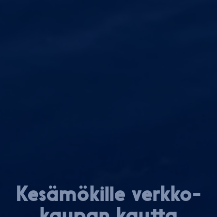
Ke­sä­mö­kil­le verk­ko­
kau­pan kautta