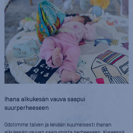
Ihana alkukesän vauva saapui
suurperheeseen
Odotimme talven ja kevään kuumeisesti ihanan
alkukesän vauvan saapumista perheeseen. Kyseessä