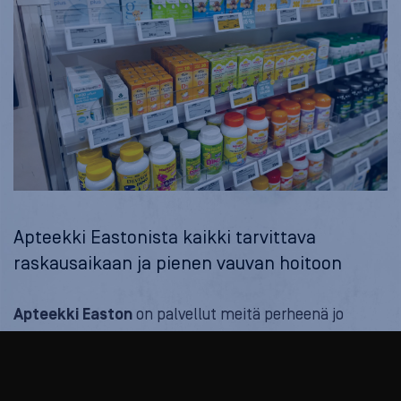
Apteekki Eastonista kaikki tarvittava
raskausaikaan ja pienen vauvan hoitoon
Apteekki Easton
on palvellut meitä perheenä jo
vuosien ajan ja olemme tyytyväisiä asiakkaita muun
muassa siksi, että apteekilla on pitkät aukioloajat ja
sinne on helppo poiketa Cittarissa asioinnin lomassa.