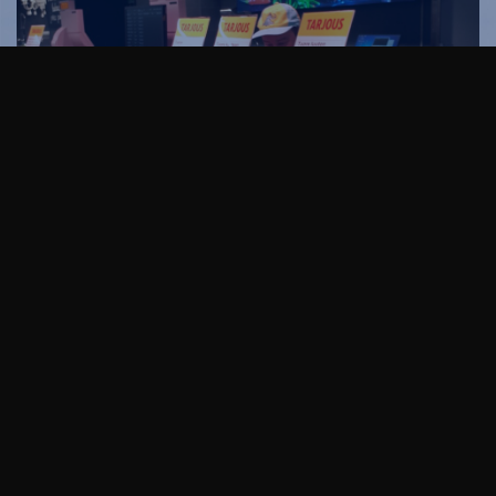
Tarkista päivän hinnat myymälästä (kuvan hinnat
eivät ole voimassa)