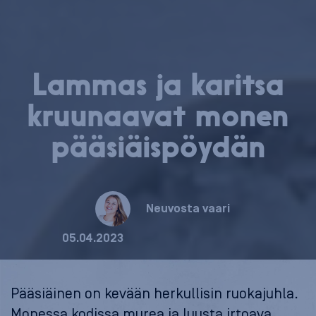
Lammas ja karitsa
kruunaavat monen
pää­siäis­pöy­dän
Neuvosta vaari
05.04.2023
Pääsiäinen on kevään herkullisin ruokajuhla.
Monessa kodissa murea ja luusta irtoava