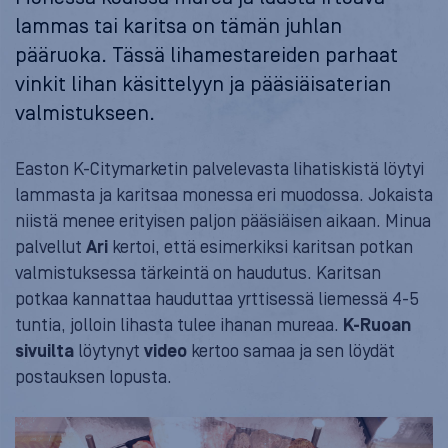
lammas tai karitsa on tämän juhlan
pääruoka. Tässä lihamestareiden parhaat
vinkit lihan käsittelyyn ja pääsiäisaterian
valmistukseen.
Easton K-Citymarketin palvelevasta lihatiskistä löytyi
lammasta ja karitsaa monessa eri muodossa. Jokaista
niistä menee erityisen paljon pääsiäisen aikaan. Minua
palvellut
Ari
kertoi, että esimerkiksi karitsan potkan
valmistuksessa tärkeintä on haudutus. Karitsan
potkaa kannattaa hauduttaa yrttisessä liemessä 4-5
tuntia, jolloin lihasta tulee ihanan mureaa.
K-Ruoan
sivuilta
löytynyt
video
kertoo samaa ja sen löydät
postauksen lopusta.