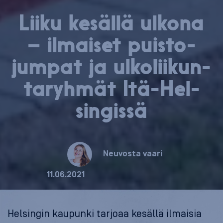
Liiku kesällä ulkona
– ilmaiset puis­to­
jum­pat ja ul­ko­lii­kun­
ta­ryh­mät Itä-Hel­
sin­gis­sä
Neuvosta vaari
11.06.2021
Helsingin kaupunki tarjoaa kesällä ilmaisia