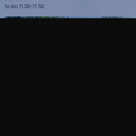
to klo 11.00–11.50
Puotilan ulkokuntosali on suosittu treenipaikka
Ulkoliikuntaryhmissä pelaillaan, käydään