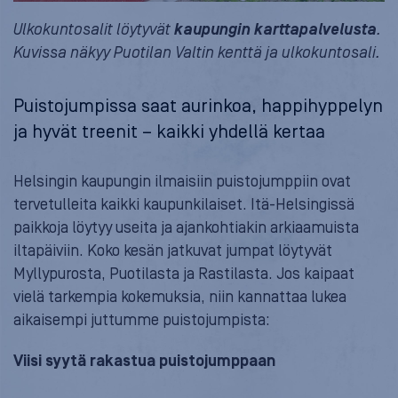
Ulkokuntosalit löytyvät
kaupungin karttapalvelusta
.
Kuvissa näkyy Puotilan Valtin kenttä ja ulkokuntosali.
Puistojumpissa saat aurinkoa, happihyppelyn
ja hyvät treenit – kaikki yhdellä kertaa
Helsingin kaupungin ilmaisiin puistojumppiin ovat
tervetulleita kaikki kaupunkilaiset. Itä-Helsingissä
paikkoja löytyy useita ja ajankohtiakin arkiaamuista
iltapäiviin. Koko kesän jatkuvat jumpat löytyvät
Myllypurosta, Puotilasta ja Rastilasta. Jos kaipaat
vielä tarkempia kokemuksia, niin kannattaa lukea
aikaisempi juttumme puistojumpista:
Viisi syytä rakastua puistojumppaan