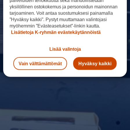
palveluiden tehokkuutta sekä mahdollistetaan
yksilöllinen ostokokemus ja personoidun mainonnan
tarjoaminen. Voit antaa suostumuksesi painamalla
”Hyväksy kaikki”. Pystyt muuttamaan valintojasi
myöhemmin ”Evästeasetukset”-linkin kautta.
Lisätietoja K-ryhmän evästekäytännöistä
Lisää valintoja
Vain välttämättömät
Hyväksy kaikki