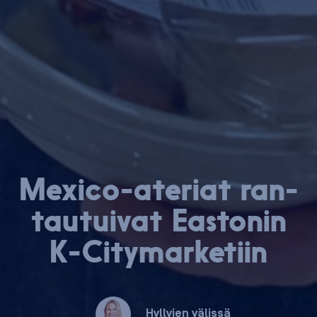
Me­xi­co-ate­riat ran­
tau­tui­vat Eastonin
K-Ci­ty­mar­ke­tiin
Hyllyjen välissä