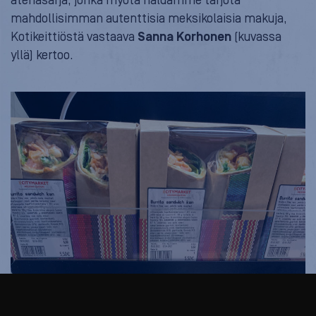
ateriasarja, jonka myötä haluamme tarjota
mahdollisimman autenttisia meksikolaisia makuja,
Kotikeittiöstä vastaava
Sanna Korhonen
(kuvassa
yllä) kertoo.