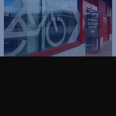
Näin teet helposti pyörän keväthuollon:
Pese pyörä miedolla astianpesuvedellä. Puhdasta
pyörää on helpompi ja mukavampi huoltaa.
Tarkista renkaiden kunto ja ilmanpaineet.
Tarkista vanteiden kunto sekä keskiöistä että