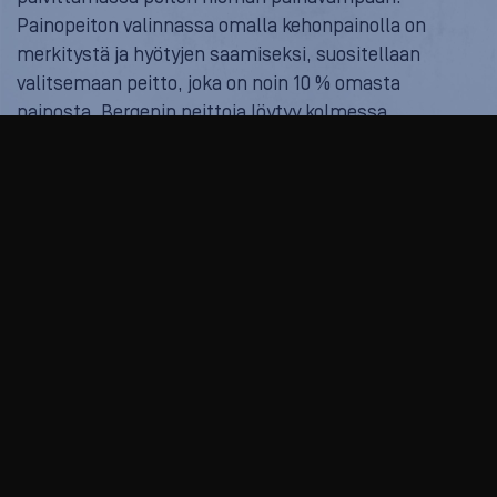
Painopeiton valinnassa omalla kehonpainolla on
merkitystä ja hyötyjen saamiseksi, suositellaan
valitsemaan peitto, joka on noin 10 % omasta
painosta. Bergenin peittoja löytyy kolmessa
painoluokassa:
4,5 kg
6,8 kg
9,1 kg
Peittojen koko on standardi 150x200cm, joten siihen
menee ihan tavallisen kokoiset pussilakanat.