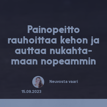
Pai­no­peit­to
rauhoittaa kehon ja
auttaa nu­kah­ta­
maan nopeammin
Neuvosta vaari
15.09.2023