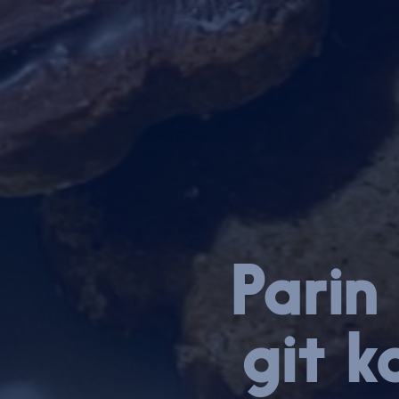
Parin 
git k