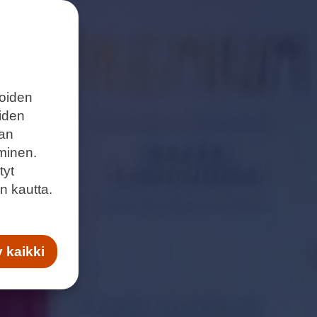
joiden
eiden
aan
minen.
tyt
n kautta.
 kaikki