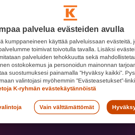
mpaa palvelua evästeiden avulla
ä kumppaneineen käyttää palveluissaan evästeitä, 
palvelumme toimivat toivotulla tavalla. Lisäksi eväst
 mitataan palveluiden tehokkuutta sekä mahdollistet
llinen ostokokemus ja personoidun mainonnan tarjoa
ntaa suostumuksesi painamalla ”Hyväksy kaikki”. Pys
maan valintojasi myöhemmin ”Evästeasetukset”-linki
ietoja K-ryhmän evästekäytännöistä
valintoja
Vain välttämättömät
Hyväksy