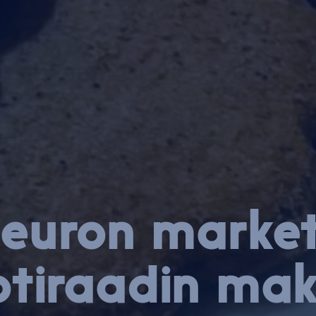
euron mar­ket­
otiraadin ma­k