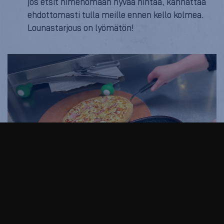
jos etsit nimenomaan hyvää hintaa, kannattaa
ehdottomasti tulla meille ennen kello kolmea.
Lounastarjous on lyömätön!
Ravintolapäällikkö Sonja leikkaa pizzat asiakkaille,