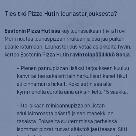
Tiesitkö Pizza Hutin lounastarjouksesta?
Eastonin Pizza Hutissa
käy lounasaikaan tiiviisti ovi.
Moni noutaa lounaspizzan mukaan ja osa jää paikan
päälle istumaan. Lounastarjous vetää asiakkaita hyvin,
kertoo Eastonin Pizza Hutin
ravintolapäällikkö Sonja
.
– Pienen pannupizzan lisäksi tarjoukseen kuuluu
kahvi tai tee sekä erittäin herkulliset kanelitikut
eli cinnamon sticksit. Koko setin saa alle
kymmenellä eurolla aina arkisin kello 15 saakka.
–Ilta-aikaan minipannupizza on listan
edullisimmasta päästä ja sen menekki on
tasaista. Toisaalta suuremmissa perheissä
isommat pizzat tuovat säästöä jaettaessa. Silti