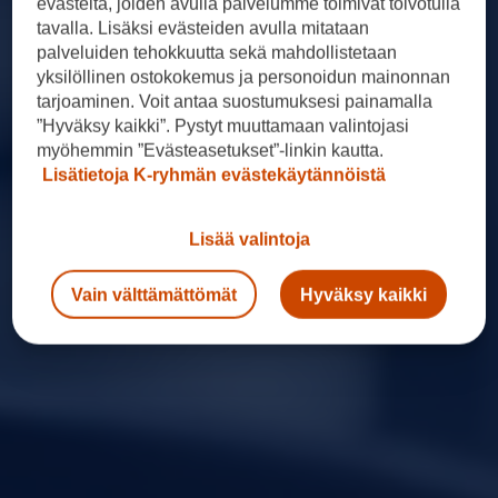
evästeitä, joiden avulla palvelumme toimivat toivotulla
tavalla. Lisäksi evästeiden avulla mitataan
palveluiden tehokkuutta sekä mahdollistetaan
yksilöllinen ostokokemus ja personoidun mainonnan
tarjoaminen. Voit antaa suostumuksesi painamalla
”Hyväksy kaikki”. Pystyt muuttamaan valintojasi
myöhemmin ”Evästeasetukset”-linkin kautta.
Lisätietoja K-ryhmän evästekäytännöistä
Lisää valintoja
Vain välttämättömät
Hyväksy kaikki