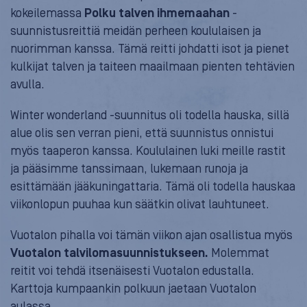
kokeilemassa
Polku talven ihmemaahan
-
suunnistusreittiä meidän perheen koululaisen ja
nuorimman kanssa. Tämä reitti johdatti isot ja pienet
kulkijat talven ja taiteen maailmaan pienten tehtävien
avulla.
Winter wonderland -suunnitus oli todella hauska, sillä
alue olis sen verran pieni, että suunnistus onnistui
myös taaperon kanssa. Koululainen luki meille rastit
ja pääsimme tanssimaan, lukemaan runoja ja
esittämään jääkuningattaria. Tämä oli todella hauskaa
viikonlopun puuhaa kun säätkin olivat lauhtuneet.
Vuotalon pihalla voi tämän viikon ajan osallistua myös
Vuotalon talvilomasuunnistukseen.
Molemmat
reitit voi tehdä itsenäisesti Vuotalon edustalla.
Karttoja kumpaankin polkuun jaetaan Vuotalon
aulassa.