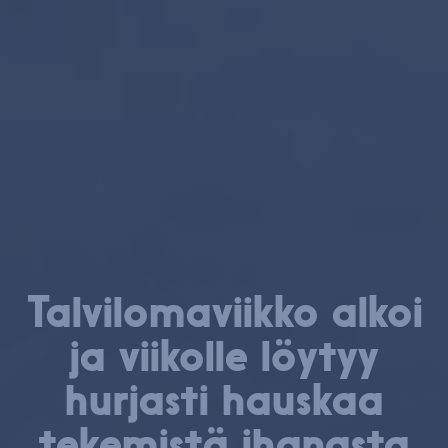
Tal­vi­lo­ma­viik­ko alkoi
ja viikolle löytyy
hurjasti hauskaa
tekemistä ihanasta