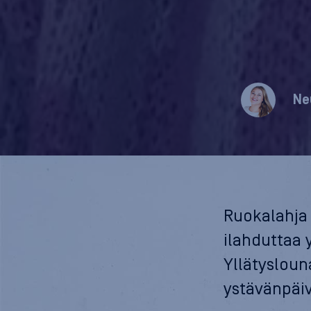
Ne
Ruokalahja 
ilahduttaa 
Yllätyslouna
ystävänpäiv