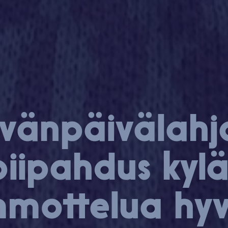
­vän­päi­vä­lah­
piipahdus kyl
mot­te­lua hy