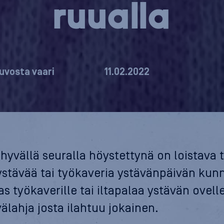
ruualla
uvosta vaari
11.02.2022
hyvällä seuralla höystettynä on loistava 
ystävää tai työkaveria ystävänpäivän kunn
s työkaverille tai iltapalaa ystävän ovell
älahja josta ilahtuu jokainen.