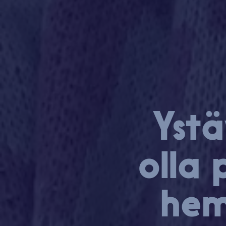
Ys­tä
olla 
hem­