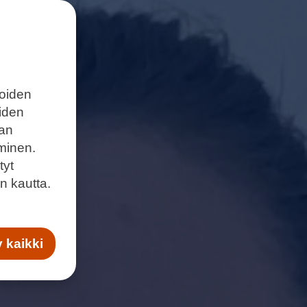
joiden
eiden
aan
minen.
tyt
n kautta.
 kaikki