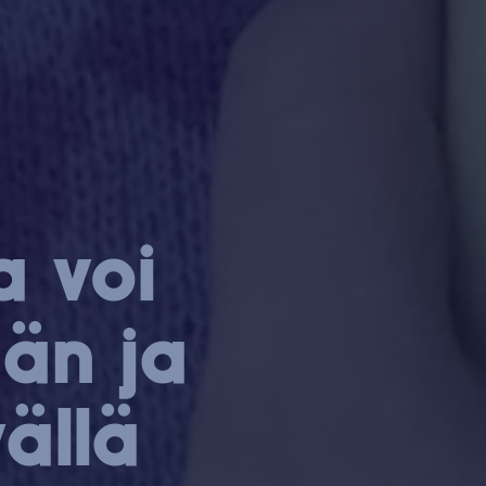
ja voi
ään ja
vällä