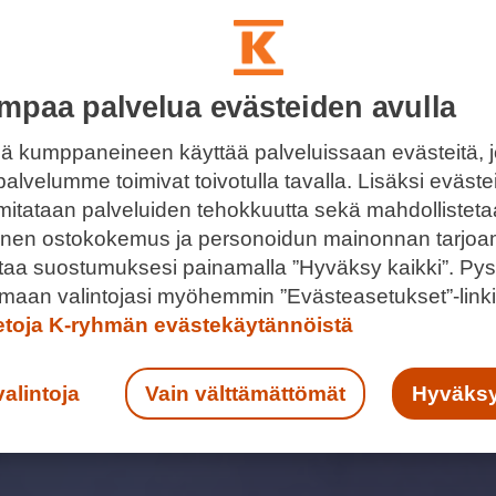
mpaa palvelua evästeiden avulla
ä kumppaneineen käyttää palveluissaan evästeitä, 
palvelumme toimivat toivotulla tavalla. Lisäksi eväst
 mitataan palveluiden tehokkuutta sekä mahdollistet
llinen ostokokemus ja personoidun mainonnan tarjoa
ntaa suostumuksesi painamalla ”Hyväksy kaikki”. Pys
maan valintojasi myöhemmin ”Evästeasetukset”-linki
ietoja K-ryhmän evästekäytännöistä
valintoja
Vain välttämättömät
Hyväksy