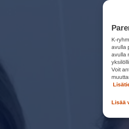
Pare
K-ryhm
avulla 
avulla
yksilö
Voit a
muutta
Lisät
Lisää 