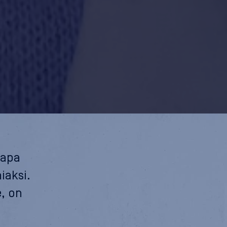
tapa
iaksi.
e, on