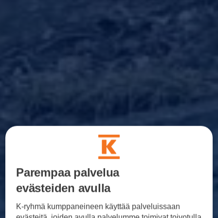
Parempaa palvelua
evästeiden avulla
K-ryhmä kumppaneineen käyttää palveluissaan
evästeitä, joiden avulla palvelumme toimivat toivotulla