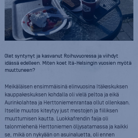
Olet syntynyt ja kasvanut Roihuvuoressa ja viihdyt
idässä edelleen. Miten koet Itä-Helsingin vuosien myötä
muuttuneen?
Meikäläisen ensimmäisinä elinvuosina Itäkeskuksen
kauppakeskuksen kohdalla oli vielä peltoa ja eikä
Aurinkolahtea ja Herttoniemenrantaa ollut ollenkaan.
Itselle muutos kiteytyy just mestojen ja fiiliksen
muuttumisen kautta. Luokkafrendin faija oli
talonmiehenä Herttoniemen öljysatamassa ja kaikki
se, mikä on nykyään on asuinaluetta, oli ennen