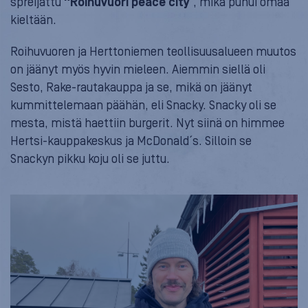
spreijattu
“Roihuvuori peace city
”, mikä puhui omaa
kieltään.
Roihuvuoren ja Herttoniemen teollisuusalueen muutos
on jäänyt myös hyvin mieleen. Aiemmin siellä oli
Sesto, Rake-rautakauppa ja se, mikä on jäänyt
kummittelemaan päähän, eli Snacky. Snacky oli se
mesta, mistä haettiin burgerit. Nyt siinä on himmee
Hertsi-kauppakeskus ja McDonald´s. Silloin se
Snackyn pikku koju oli se juttu.