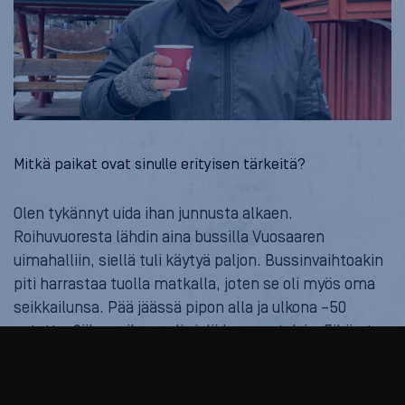
Mitkä paikat ovat sinulle erityisen tärkeitä?
Olen tykännyt uida ihan junnusta alkaen.
Roihuvuoresta lähdin aina bussilla Vuosaaren
uimahalliin, siellä tuli käytyä paljon. Bussinvaihtoakin
piti harrastaa tuolla matkalla, joten se oli myös oma
seikkailunsa. Pää jäässä pipon alla ja ulkona –50
astetta. Siihen aikaan oli vielä kunnon talvia. Eihän tuo
matka pitkä ollut, mutta silloin se tuntui erilaiselta.
90-luvulla aloin käymään myös Itäkeskuksen
uimahallissa ja Vuosaaren uimahalli sai hyvän