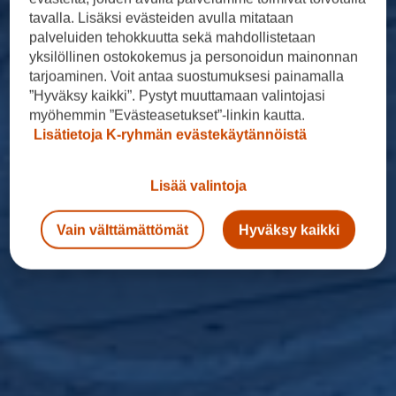
tavalla. Lisäksi evästeiden avulla mitataan
palveluiden tehokkuutta sekä mahdollistetaan
yksilöllinen ostokokemus ja personoidun mainonnan
tarjoaminen. Voit antaa suostumuksesi painamalla
”Hyväksy kaikki”. Pystyt muuttamaan valintojasi
myöhemmin ”Evästeasetukset”-linkin kautta.
Lisätietoja K-ryhmän evästekäytännöistä
Lisää valintoja
Vain välttämättömät
Hyväksy kaikki