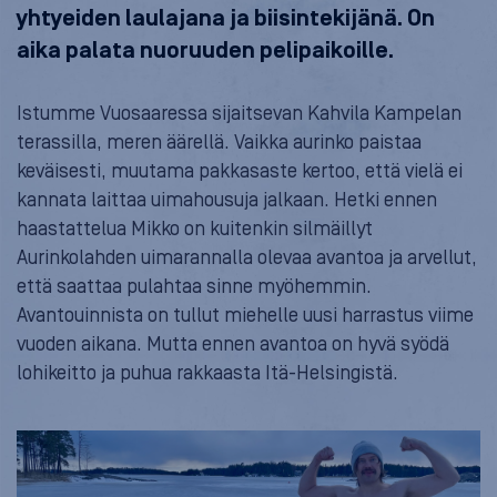
yhtyeiden laulajana ja biisintekijänä.
On
aika palata nuoruuden pelipaikoille.
Istumme Vuosaaressa sijaitsevan Kahvila Kampelan
terassilla, meren äärellä. Vaikka aurinko paistaa
keväisesti, muutama pakkasaste kertoo, että vielä ei
kannata laittaa uimahousuja jalkaan. Hetki ennen
haastattelua Mikko on kuitenkin silmäillyt
Aurinkolahden uimarannalla olevaa avantoa ja arvellut,
että saattaa pulahtaa sinne myöhemmin.
Avantouinnista on tullut miehelle uusi harrastus viime
vuoden aikana. Mutta ennen avantoa on hyvä syödä
lohikeitto ja puhua rakkaasta Itä-Helsingistä.