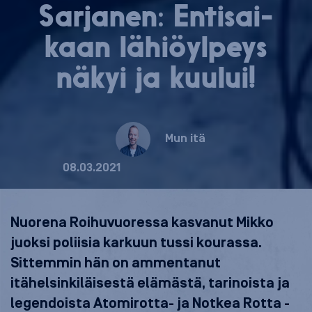
Sarjanen: En­ti­sai­
kaan lä­hiöyl­peys
näkyi ja kuului!
Mun itä
08.03.2021
Nuorena Roihuvuoressa kasvanut Mikko
juoksi poliisia karkuun tussi kourassa.
Sittemmin hän on ammentanut
itähelsinkiläisestä elämästä, tarinoista ja
legendoista Atomirotta- ja Notkea Rotta -