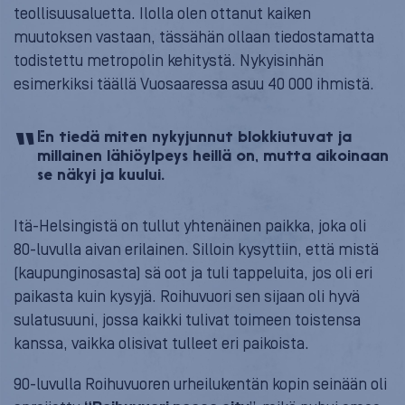
teollisuusaluetta. Ilolla olen ottanut kaiken
muutoksen vastaan, tässähän ollaan tiedostamatta
todistettu metropolin kehitystä. Nykyisinhän
esimerkiksi täällä Vuosaaressa asuu 40 000 ihmistä.
En tiedä miten nykyjunnut blokkiutuvat ja
millainen lähiöylpeys heillä on, mutta aikoinaan
se näkyi ja kuului.
Itä-Helsingistä on tullut yhtenäinen paikka, joka oli
80-luvulla aivan erilainen. Silloin kysyttiin, että mistä
(kaupunginosasta) sä oot ja tuli tappeluita, jos oli eri
paikasta kuin kysyjä. Roihuvuori sen sijaan oli hyvä
sulatusuuni, jossa kaikki tulivat toimeen toistensa
kanssa, vaikka olisivat tulleet eri paikoista.
90-luvulla Roihuvuoren urheilukentän kopin seinään oli