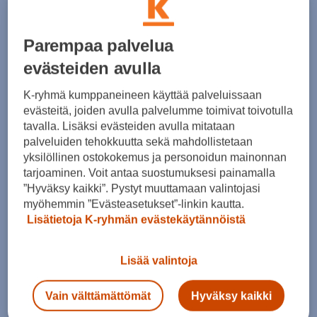
June 2023
(4)
May 2023
(7)
April 2023
(7)
Parempaa palvelua
March 2023
(8)
February 2023
(6)
evästeiden avulla
January 2023
(7)
December 2022
(6)
K-ryhmä kumppaneineen käyttää palveluissaan
November 2022
(6)
evästeitä, joiden avulla palvelumme toimivat toivotulla
October 2022
(7)
tavalla. Lisäksi evästeiden avulla mitataan
September 2022
(5)
palveluiden tehokkuutta sekä mahdollistetaan
August 2022
(4)
July 2022
(9)
yksilöllinen ostokokemus ja personoidun mainonnan
June 2022
(7)
tarjoaminen. Voit antaa suostumuksesi painamalla
May 2022
(8)
”Hyväksy kaikki”. Pystyt muuttamaan valintojasi
April 2022
(10)
myöhemmin ”Evästeasetukset”-linkin kautta.
March 2022
(11)
Lisätietoja K-ryhmän evästekäytännöistä
February 2022
(9)
January 2022
(9)
December 2021
(8)
Lisää valintoja
November 2021
(9)
October 2021
(9)
Vain välttämättömät
Hyväksy kaikki
September 2021
(9)
August 2021
(8)