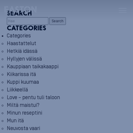
SEARCH
Search
CATEGORIES
Categories
Haastattelut
Hetkiä idässä
Hyllyjen välissä
Kauppiaan taikakaappi
Kiikarissa itä
Kuppi kuumaa
Liikkeellä
Love – pentu tuli taloon
Miltä maistui?
Minun reseptini
Mun itä
Neuvosta vaari