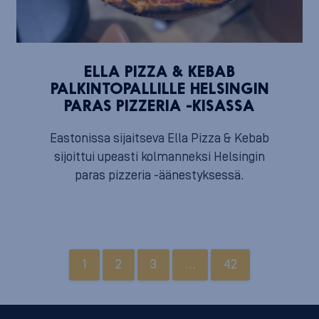
ELLA PIZZA & KEBAB
PALKINTOPALLILLE HELSINGIN
PARAS PIZZERIA -KISASSA
Eastonissa sijaitseva Ella Pizza & Kebab
sijoittui upeasti kolmanneksi Helsingin
paras pizzeria -äänestyksessä.
1
2
3
…
42