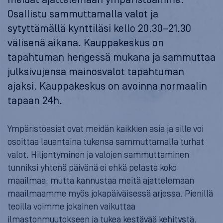
Osallistu sammuttamalla valot ja
sytyttämällä kynttiläsi kello 20.30–21.30
välisenä aikana. Kauppakeskus on
tapahtuman hengessä mukana ja sammuttaa
julksivujensa mainosvalot tapahtuman
ajaksi. Kauppakeskus on avoinna normaalin
tapaan 24h.
Ympäristöasiat ovat meidän kaikkien asia ja sille voi
osoittaa lauantaina tukensa sammuttamalla turhat
valot. Hiljentyminen ja valojen sammuttaminen
tunniksi yhtenä päivänä ei ehkä pelasta koko
maailmaa, mutta kannustaa meitä ajattelemaan
maailmaamme myös jokapäiväisessä arjessa. Pienillä
teoilla voimme jokainen vaikuttaa
ilmastonmuutokseen ja tukea kestävää kehitystä.