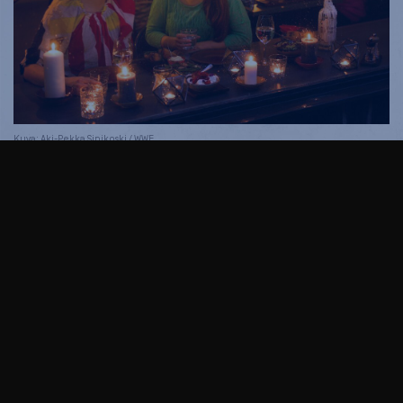
Kuva: Aki-Pekka Sinikoski / WWF