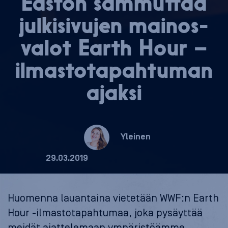
Easton sammuttaa
jul­ki­si­vu­jen mai­nos­
va­lot Earth Hour –
il­mas­to­ta­pah­tu­man
ajaksi
Yleinen
29.03.2019
Huomenna lauantaina vietetään WWF:n Earth
Hour -ilmastotapahtumaa, joka pysäyttää
meidät ajattelemaan ympäristöämme.