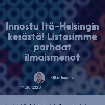
Innostu Itä-Hel­sin­gin
kesästä! Listasimme
parhaat
ilmaismenot
Kiikarissa itä
14.06.2026