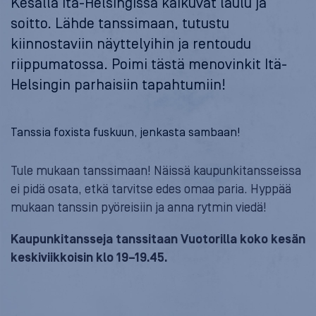
Kesällä Itä-Helsingissä kaikuvat laulu ja
soitto. Lähde tanssimaan, tutustu
kiinnostaviin näyttelyihin ja rentoudu
riippumatossa. Poimi tästä menovinkit Itä-
Helsingin parhaisiin tapahtumiin!
Tanssia foxista fuskuun, jenkasta sambaan!
Tule mukaan tanssimaan! Näissä kaupunkitansseissa
ei pidä osata, etkä tarvitse edes omaa paria. Hyppää
mukaan tanssin pyöreisiin ja anna rytmin viedä!
Kaupunkitansseja tanssitaan Vuotorilla koko kesän
keskiviikkoisin klo 19–19.45.