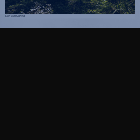
Millainen on Helsingin sielu?
Kaupunkitutkimusta edustavassa
valokuvanäyttelyssään
Mila Milax
tutkii Helsingin
sielukkuutta miksaamalla eri medioita, todellisuuden
kerroksia, katuja, ihmisiä ja heidän unelmiaan.
”Kaupunki on sekä yksilöllinen että yhteisöllinen
kokemus, jonka jokainen elää omalla tavallaan. Kaikki
täällä liittyy toisiinsa, mutta miten tunnet olevasi osa
näitä tiloja ja yhteisöjä”, Milla Milax kuvailee.
Mila Milax: Soul of Helsinki – Study of soul from a
city perspective. Näyttely Stoan Parvigalleriassa
9.8. saakka.