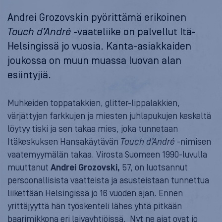
Andrei Grozovskin pyörittämä erikoinen
Touch d’André
-vaateliike on palvellut Itä-
Helsingissä jo vuosia. Kanta-asiakkaiden
joukossa on muun muassa luovan alan
esiintyjiä.
Muhkeiden toppatakkien, glitter-lippalakkien,
värjättyjen farkkujen ja miesten juhlapukujen keskeltä
löytyy tiski ja sen takaa mies, joka tunnetaan
Itäkeskuksen Hansakäytävän
Touch d’André
-nimisen
vaatemyymälän takaa. Virosta Suomeen 1990-luvulla
muuttanut
Andrei Grozovski
,
57, on luotsannut
persoonallisista vaatteista ja asusteistaan tunnettua
liikettään Helsingissä jo 16 vuoden ajan. Ennen
yrittäjyyttä hän työskenteli lähes yhtä pitkään
baarimikkona eri laivayhtiöissä. Nyt ne ajat ovat jo