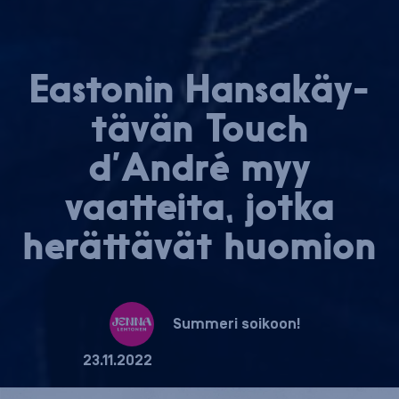
Eastonin Han­sa­käy­
tä­vän Touch
d’André myy
vaatteita, jotka
herättävät huomion
Summeri soikoon!
23.11.2022