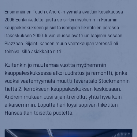
Ensimmäinen Touch d’André-myymälä avattiin kesäkuussa
2006 Eerikinkadulle, josta se siirtyi myöhemmin Forumin
kauppakeskukseen ja sieltä isompien liiketilojen perässä
Itäkeskuksen 2000-luvun alussa avattuun laajennusosaan,
Piazzaan. Sijainti kahden muun vaatekaupan vieressä oli
toimiva, sillä asiakkaita riitti.
Kuitenkin jo muutamaa vuotta myöhemmin
kauppakeskuksessa alkoi uudistus ja remontti, jonka
vuoksi vaatemyymälä muutti tavaratalo Stockmannin
tieltä 2. kerrokseen kauppakeskuksen keskiosaan.
Andrein mukaan uusi sijainti ei ollut yhtä hyvä kuin
aikaisemmin. Lopulta hän löysi sopivan liiketilan
Hansasillan toiselta puolelta.