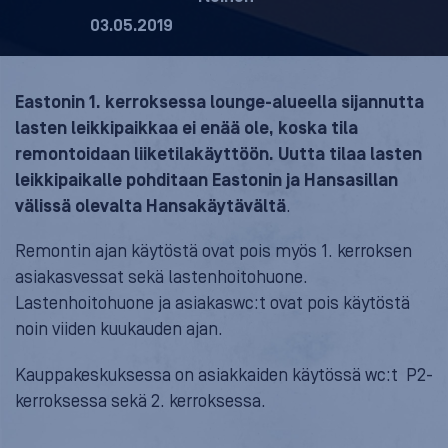
03.05.2019
Eastonin 1. kerroksessa lounge-alueella sijannutta
lasten leikkipaikkaa ei enää ole, koska tila
remontoidaan liiketilakäyttöön. Uutta tilaa lasten
leikkipaikalle pohditaan Eastonin ja Hansasillan
välissä olevalta Hansakäytävältä
.
Remontin ajan käytöstä ovat pois myös 1. kerroksen
asiakasvessat sekä lastenhoitohuone.
Lastenhoitohuone ja asiakaswc:t ovat pois käytöstä
noin viiden kuukauden ajan.
Kauppakeskuksessa on asiakkaiden käytössä wc:t P2-
kerroksessa sekä 2. kerroksessa.