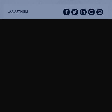
JAA ARTIKKELI
TERVETULOA EASTONIIN!
Kauppakartanonkatu 3, 00930
Helsinki
KATSO KARTTA
Aukioloajat:
24 h K-Citymarketin aukioloaikojen
mukaisesti.
EASTON SOMESSA: