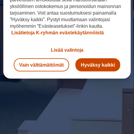
yksilöllinen ostokokemus ja personoidun mainonnan
tarjoaminen. Voit antaa suostumuksesi painamalla
”Hyväksy kaikki”. Pystyt muuttamaan valintojasi
myöhemmin ”Evästeasetukset”-linkin kautta.
Lisätietoja K-ryhmän evästekäytännöistä
Lisää valintoja
Vain välttämättömät
Hyväksy kaikki