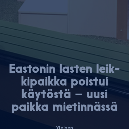
Eastonin lasten leik­
ki­paik­ka poistui
käytöstä – uusi
paikka mietinnässä
Yleinen