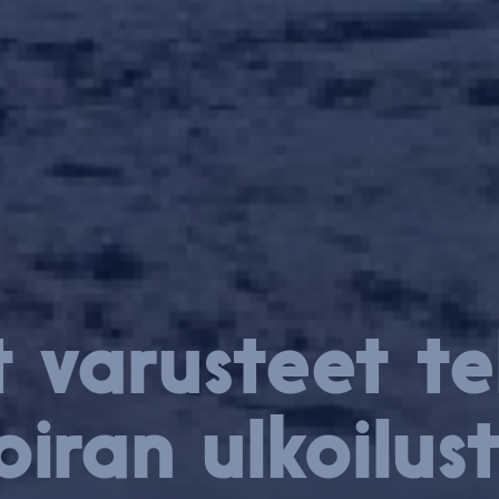
 varusteet t
oiran ulkoilus