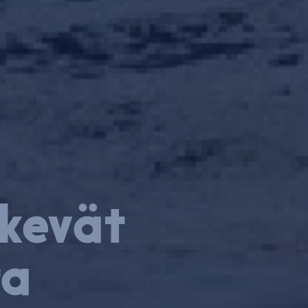
ekevät
ta