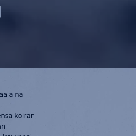
a
kaa aina
ensa koiran
an