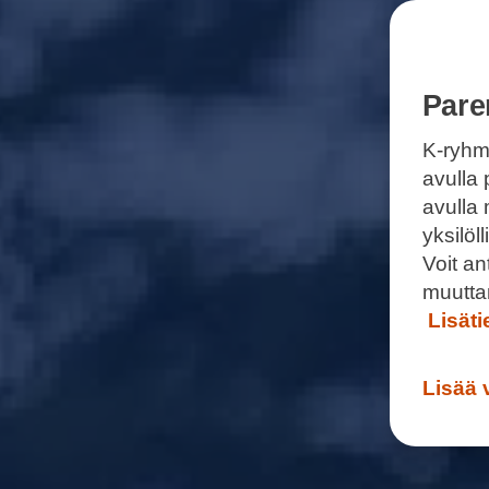
Pare
K-ryhm
avulla 
avulla
yksilö
Voit a
muutta
Lisät
Lisää 