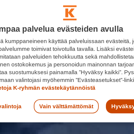
mpaa palvelua evästeiden avulla
ä kumppaneineen käyttää palveluissaan evästeitä, 
palvelumme toimivat toivotulla tavalla. Lisäksi eväst
 mitataan palveluiden tehokkuutta sekä mahdollistet
llinen ostokokemus ja personoidun mainonnan tarjoa
ntaa suostumuksesi painamalla ”Hyväksy kaikki”. Pys
maan valintojasi myöhemmin ”Evästeasetukset”-linki
ietoja K-ryhmän evästekäytännöistä
valintoja
Vain välttämättömät
Hyväksy