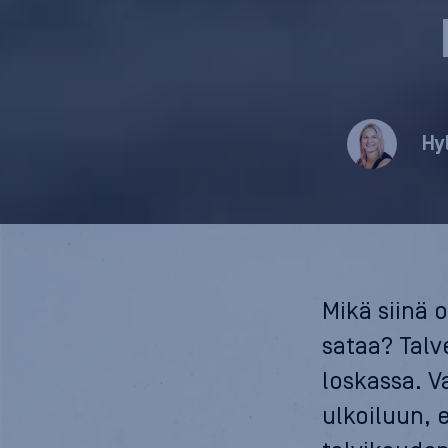
Hy
Mikä siinä 
sataa? Talve
loskassa. V
ulkoiluun, 