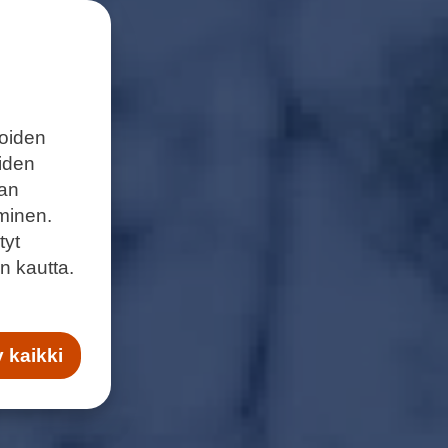
joiden
eiden
aan
minen.
tyt
n kautta.
 kaikki