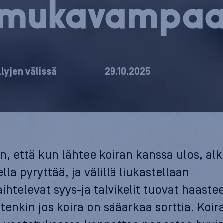
mukavampa
llyjen välissä
29.10.2025
on, että kun lähtee koiran kanssa ulos, al
lla pyryttää, ja välillä liukastellaan
aihtelevat syys-ja talvikelit tuovat haaste
etenkin jos koira on sääarkaa sorttia. Koir