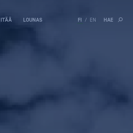
 ITÄÄ
LOUNAS
FI
/
EN
HAE