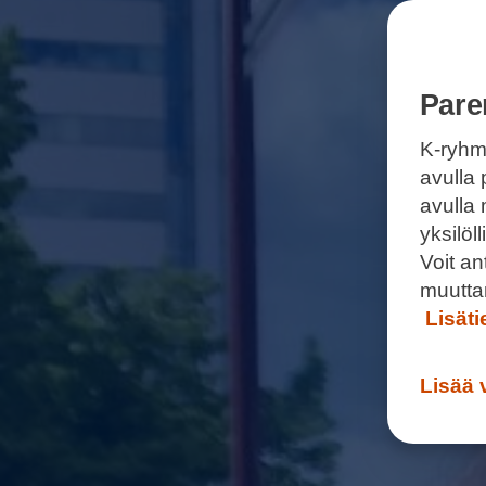
Pare
K-ryhm
avulla 
avulla
yksilö
Voit a
muutta
Lisät
Lisää 