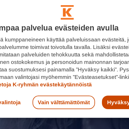
mpaa palvelua evästeiden avulla
ä kumppaneineen käyttää palveluissaan evästeitä, 
palvelumme toimivat toivotulla tavalla. Lisäksi eväst
 mitataan palveluiden tehokkuutta sekä mahdollistet
llinen ostokokemus ja personoidun mainonnan tarjoa
ntaa suostumuksesi painamalla ”Hyväksy kaikki”. Pys
maan valintojasi myöhemmin ”Evästeasetukset”-linki
ietoja K-ryhmän evästekäytännöistä
valintoja
Vain välttämättömät
Hyväksy