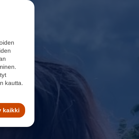
joiden
eiden
aan
minen.
tyt
n kautta.
 kaikki