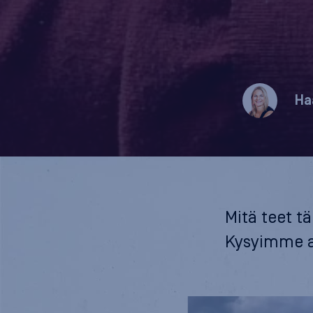
Ha
Mitä teet t
Kysyimme as