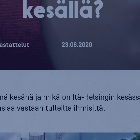
kesällä?
astattelut
23.06.2020
änä kesänä ja mikä on Itä-Helsingin kesäs
iaa vastaan tulleilta ihmisiltä.