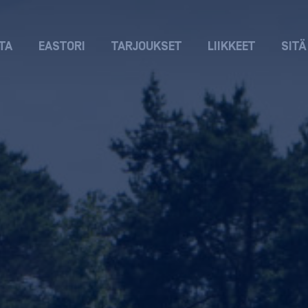
TA
EASTORI
TARJOUKSET
LIIKKEET
SITÄ