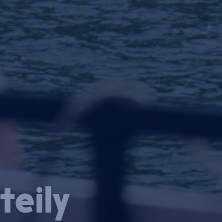
tei­ly