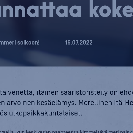
annattaa kok
mmeri soikoon!
15.07.2022
ta venettä, itäinen saaristoristeily on eh
n arvoinen kesäelämys. Merellinen Itä-He
s ulkopaikkakuntalaiset.
aivaalla, kun keskikesän paahteessa kimmeltävä meri paisk