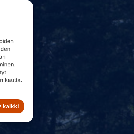
joiden
eiden
aan
minen.
tyt
n kautta.
 kaikki