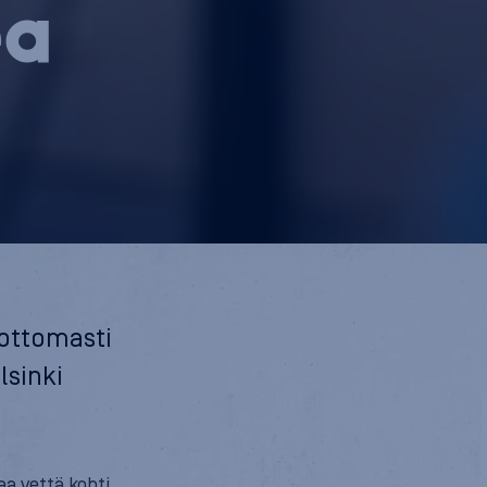
ea
dottomasti
lsinki
aa vettä kohti