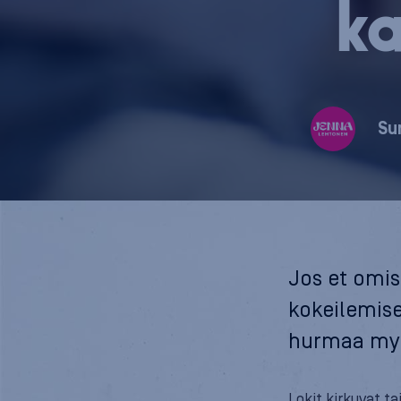
k
Su
Jos et omis
kokeilemise
hurmaa myö
Lokit kirkuvat t