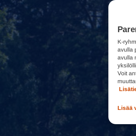
Pare
K-ryhm
avulla 
avulla
yksilö
Voit a
muutta
Lisät
Lisää 