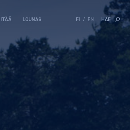
 ITÄÄ
LOUNAS
FI
/
EN
HAE