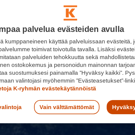
mpaa palvelua evästeiden avulla
ä kumppaneineen käyttää palveluissaan evästeitä, 
palvelumme toimivat toivotulla tavalla. Lisäksi eväst
 mitataan palveluiden tehokkuutta sekä mahdollistet
llinen ostokokemus ja personoidun mainonnan tarjoa
ntaa suostumuksesi painamalla ”Hyväksy kaikki”. Pys
maan valintojasi myöhemmin ”Evästeasetukset”-linki
ietoja K-ryhmän evästekäytännöistä
valintoja
Vain välttämättömät
Hyväksy