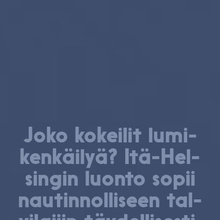
Joko kokeilit lu­mi­
ken­käi­lyä? Itä-Hel­
sin­gin luonto sopii
nau­tin­nol­li­seen tal­