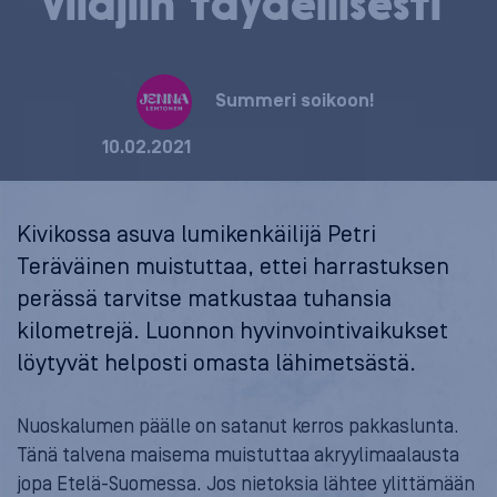
vi­la­jiin täy­del­li­ses­ti
Summeri soikoon!
10.02.2021
Kivikossa asuva lumikenkäilijä Petri
Teräväinen muistuttaa, ettei harrastuksen
perässä tarvitse matkustaa tuhansia
kilometrejä. Luonnon hyvinvointivaikukset
löytyvät helposti omasta lähimetsästä.
Nuoskalumen päälle on satanut kerros pakkaslunta.
Tänä talvena maisema muistuttaa akryylimaalausta
jopa Etelä-Suomessa. Jos nietoksia lähtee ylittämään