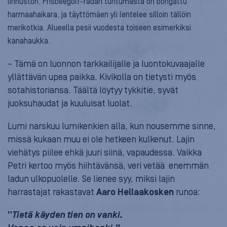
linnuston. Frisbeegolf-radan tuntumasta on bongattu
harmaahaikara, ja täyttömäen yli lentelee silloin tällöin
merikotkia. Alueella pesii vuodesta toiseen esimerkiksi
kanahaukka.
– Tämä on luonnon tarkkailijalle ja luontokuvaajalle
yllättävän upea paikka. Kivikolla on tietysti myös
sotahistoriansa. Täältä löytyy tykkitie, syvät
juoksuhaudat ja kuuluisat luolat.
Lumi narskuu lumikenkien alla, kun nousemme sinne,
missä kukaan muu ei ole hetkeen kulkenut. Lajin
viehätys piilee ehkä juuri siinä, vapaudessa. Vaikka
Petri kertoo myös hiihtävänsä, veri vetää enemmän
ladun ulkopuolelle. Se lienee syy, miksi lajin
harrastajat rakastavat
Aaro Hellaakosken
runoa:
”
Tietä käyden tien on vanki.