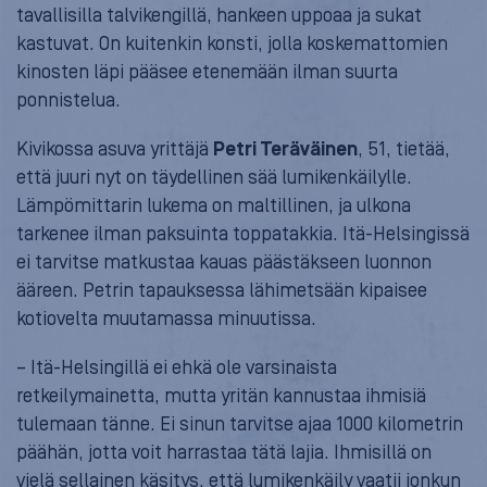
tavallisilla talvikengillä, hankeen uppoaa ja sukat
kastuvat. On kuitenkin konsti, jolla koskemattomien
kinosten läpi pääsee etenemään ilman suurta
ponnistelua.
Kivikossa asuva yrittäjä
Petri Teräväinen
, 51, tietää,
että juuri nyt on täydellinen sää lumikenkäilylle.
Lämpömittarin lukema on maltillinen, ja ulkona
tarkenee ilman paksuinta toppatakkia. Itä-Helsingissä
ei tarvitse matkustaa kauas päästäkseen luonnon
ääreen. Petrin tapauksessa lähimetsään kipaisee
kotiovelta muutamassa minuutissa.
– Itä-Helsingillä ei ehkä ole varsinaista
retkeilymainetta, mutta yritän kannustaa ihmisiä
tulemaan tänne. Ei sinun tarvitse ajaa 1000 kilometrin
päähän, jotta voit harrastaa tätä lajia. Ihmisillä on
vielä sellainen käsitys, että lumikenkäily vaatii jonkun