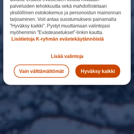
palveluiden tehokkuutta sekä mahdollistetaan
yksilöllinen ostokokemus ja personoidun mainonnan
tarjoaminen. Voit antaa suostumuksesi painamalla
”Hyväksy kaikki”. Pystyt muuttamaan valintojasi
myöhemmin ”Evästeasetukset”-linkin kautta.
Lisätietoja K-ryhmän evästekäytännöistä
Lisää valintoja
Vain välttämättömät
Hyväksy kaikki