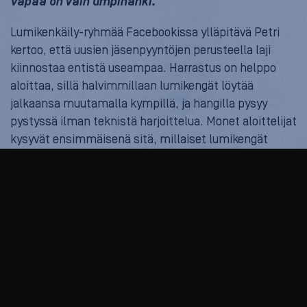
Vapaa on vain umpihanki.”
Lumikenkäily-ryhmää Facebookissa ylläpitävä Petri
kertoo, että uusien jäsenpyyntöjen perusteella laji
kiinnostaa entistä useampaa. Harrastus on helppo
aloittaa, sillä halvimmillaan lumikengät löytää
jalkaansa muutamalla kympillä, ja hangilla pysyy
pystyssä ilman teknistä harjoittelua. Monet aloittelijat
kysyvät ensimmäisenä sitä, millaiset lumikengät
kannattaa ostaa. Petri muistuttaa, että Suomesta
löytyy lukuisia yrityksiä, jotka tarjoavat opastettuja
lumikenkäretkiä. Ammattitaitoiselta oppaalta saa
alkuun kaiken tarvittavan tiedon varusteista
turvallisuuteen.
Video
Player