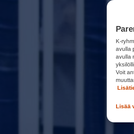
Pare
K-ryhm
avulla 
avulla
yksilö
Voit a
muutta
Lisät
Lisää 