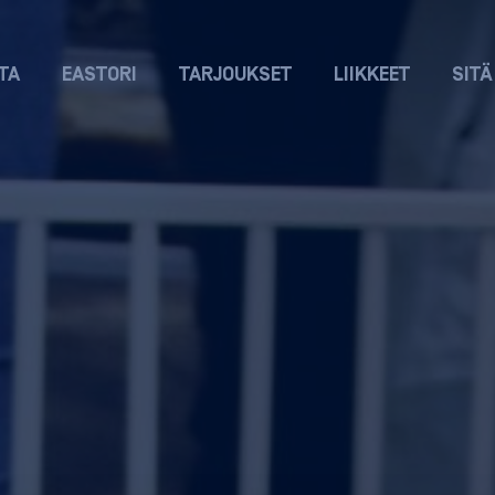
TA
EASTORI
TARJOUKSET
LIIKKEET
SITÄ