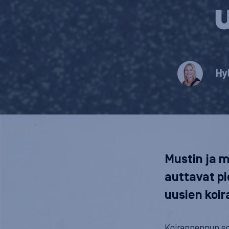
Hy
Mustin ja m
auttavat p
uusien koi
Koiranpennun so