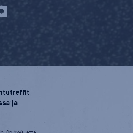
a
ntutreffit
ssa ja
n. On hyvä, että