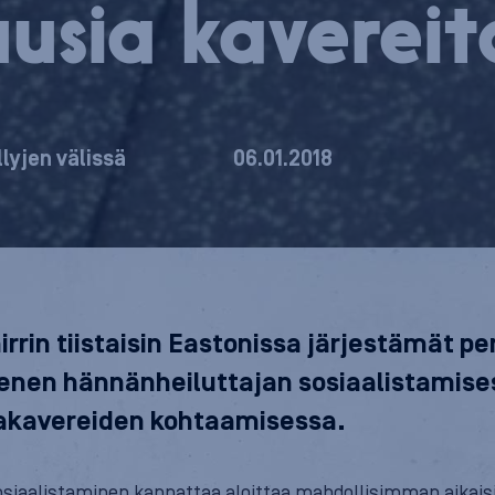
uusia kavereit
llyjen välissä
06.01.2018
irrin tiistaisin Eastonissa järjestämät pe
ienen hännänheiluttajan sosiaalistamise
rakavereiden kohtaamisessa.
siaalistaminen kannattaa aloittaa mahdollisimman aikaisi