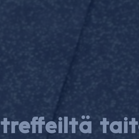
t­ref­feil­tä tai