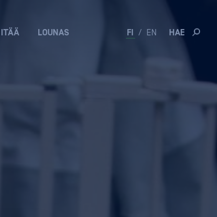
 ITÄÄ
LOUNAS
FI
/
EN
HAE