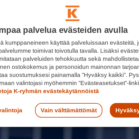
mpaa palvelua evästeiden avulla
ä kumppaneineen käyttää palveluissaan evästeitä, 
palvelumme toimivat toivotulla tavalla. Lisäksi eväst
 mitataan palveluiden tehokkuutta sekä mahdollistet
llinen ostokokemus ja personoidun mainonnan tarjoa
ntaa suostumuksesi painamalla ”Hyväksy kaikki”. Pys
maan valintojasi myöhemmin ”Evästeasetukset”-linki
ietoja K-ryhmän evästekäytännöistä
valintoja
Vain välttämättömät
Hyväksy