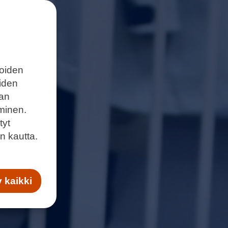
joiden
eiden
aan
minen.
tyt
n kautta.
 kaikki