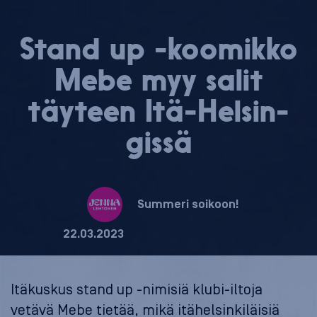
Stand up -koomikko
Mebe myy salit
täyteen Itä-Hel­sin­
gis­sä
Summeri soikoon!
22.03.2023
Itäkuskus stand up -nimisiä klubi-iltoja
vetävä Mebe tietää, mikä itähelsinkiläisiä