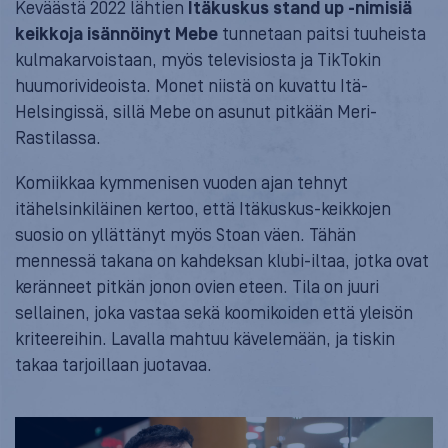
Keväästä 2022 lähtien
Itäkuskus stand up -nimisiä
keikkoja isännöinyt Mebe
tunnetaan paitsi tuuheista
kulmakarvoistaan, myös televisiosta ja TikTokin
huumorivideoista. Monet niistä on kuvattu Itä-
Helsingissä, sillä Mebe on asunut pitkään Meri-
Rastilassa.
Komiikkaa kymmenisen vuoden ajan tehnyt
itähelsinkiläinen kertoo, että Itäkuskus-keikkojen
suosio on yllättänyt myös Stoan väen. Tähän
mennessä takana on kahdeksan klubi-iltaa, jotka ovat
keränneet pitkän jonon ovien eteen. Tila on juuri
sellainen, joka vastaa sekä koomikoiden että yleisön
kriteereihin. Lavalla mahtuu kävelemään, ja tiskin
takaa tarjoillaan juotavaa.