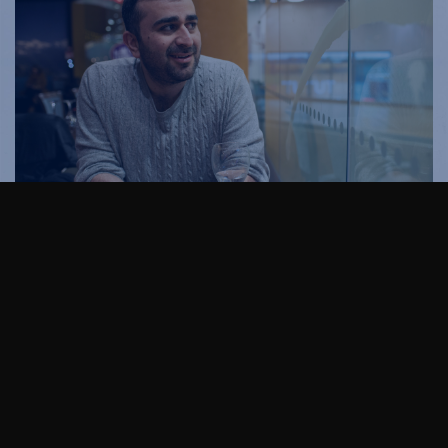
– Illan menestyminen voi olla kiinni jopa paikasta,
Mebe tietää.
Siihen liittyen hän väläyttää heti haastattelun alkuun
uutisen. Tasan vuoden kuluttua, keväällä 2024,
koomikko aloittaa elämänsä ensimmäisen
soolokiertueen. Se tarkoittaa sitä, että Mebe esiintyy