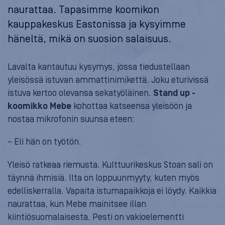
naurattaa. Tapasimme koomikon
kauppakeskus Eastonissa ja kysyimme
häneltä, mikä on suosion salaisuus.
Lavalta kantautuu kysymys, jossa tiedustellaan
yleisössä istuvan ammattinimikettä. Joku eturivissä
istuva kertoo olevansa sekatyöläinen.
Stand up -
koomikko
Mebe
kohottaa katseensa yleisöön ja
nostaa mikrofonin suunsa eteen:
– Eli hän on työtön.
Yleisö ratkeaa riemusta. Kulttuurikeskus Stoan sali on
täynnä ihmisiä. Ilta on loppuunmyyty, kuten myös
edelliskerralla. Vapaita istumapaikkoja ei löydy. Kaikkia
naurattaa, kun Mebe mainitsee illan
kiintiösuomalaisesta. Pesti on vakioelementti