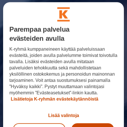
Parempaa palvelua
evästeiden avulla
K-ryhmä kumppaneineen käyttää palveluissaan
evästeitä, joiden avulla palvelumme toimivat toivotulla
tavalla. Lisäksi evästeiden avulla mitataan
palveluiden tehokkuutta sekä mahdollistetaan
yksilöllinen ostokokemus ja personoidun mainonnan
tarjoaminen. Voit antaa suostumuksesi painamalla
”Hyväksy kaikki”. Pystyt muuttamaan valintojasi
myöhemmin ”Evästeasetukset”-linkin kautta.
Lisätietoja K-ryhmän evästekäytännöistä
Lisää valintoja