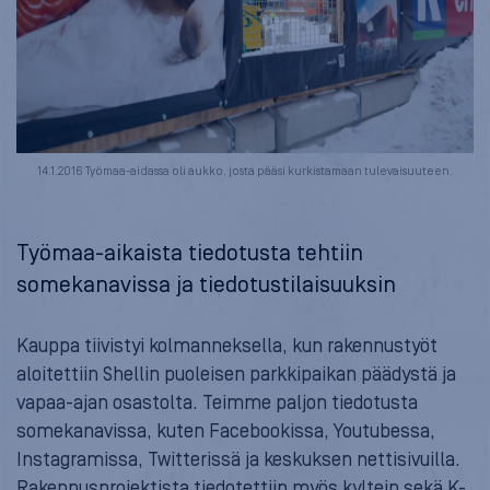
14.1.2016 Työmaa-aidassa oli aukko, josta pääsi kurkistamaan tulevaisuuteen.
Työmaa-aikaista tiedotusta tehtiin
somekanavissa ja tiedotustilaisuuksin
Kauppa tiivistyi kolmanneksella, kun rakennustyöt
aloitettiin Shellin puoleisen parkkipaikan päädystä ja
vapaa-ajan osastolta. Teimme paljon tiedotusta
somekanavissa, kuten Facebookissa, Youtubessa,
Instagramissa, Twitterissä ja keskuksen nettisivuilla.
Rakennusprojektista tiedotettiin myös kyltein sekä K-