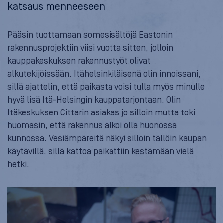
katsaus menneeseen
Pääsin tuottamaan somesisältöjä Eastonin
rakennusprojektiin viisi vuotta sitten, jolloin
kauppakeskuksen rakennustyöt olivat
alkutekijöissään. Itähelsinkiläisenä olin innoissani,
sillä ajattelin, että paikasta voisi tulla myös minulle
hyvä lisä Itä-Helsingin kauppatarjontaan. Olin
Itäkeskuksen Cittarin asiakas jo silloin mutta toki
huomasin, että rakennus alkoi olla huonossa
kunnossa. Vesiämpäreitä näkyi silloin tällöin kaupan
käytävillä, sillä kattoa paikattiin kestämään vielä
hetki.