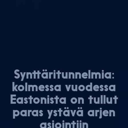
Synt­tä­ri­tun­nel­mia:
kolmessa vuodessa
Eastonista on tullut
paras ystävä arjen
asiointiin