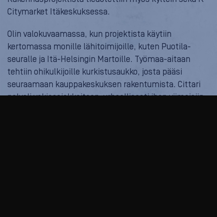
Citymarket Itäkeskuksessa.
Olin valokuvaamassa, kun projektista käytiin
kertomassa monille lähitoimijoille, kuten Puotila-
seuralle ja Itä-Helsingin Martoille. Työmaa-aitaan
tehtiin ohikulkijoille kurkistusaukko, josta pääsi
seuraamaan kauppakeskuksen rakentumista. Cittari
palveli vakioasiakkaitaan urhoollisesti ihan viimeisiin
hetkiin saakka ennen lopullista muuttoa. Avajaisia
juhlittiin uusissa tiloissa 26.10.2017.