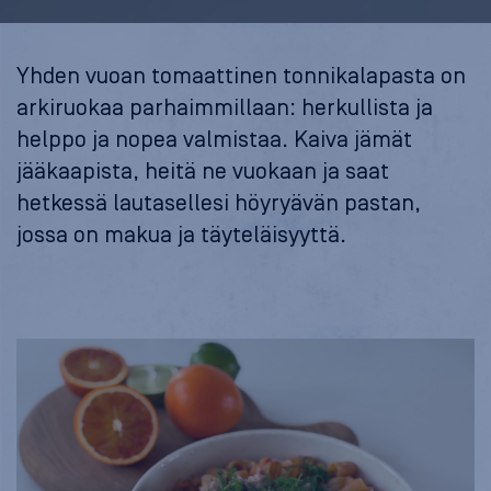
Yhden vuoan tomaattinen tonnikalapasta on
arkiruokaa parhaimmillaan: herkullista ja
helppo ja nopea valmistaa. Kaiva jämät
jääkaapista, heitä ne vuokaan ja saat
hetkessä lautasellesi höyryävän pastan,
jossa on makua ja täyteläisyyttä.