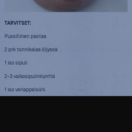
TARVITSET:
Pussillinen pastaa
2 prk tonnikalaa öljyssä
1 iso sipuli
2–3 valkosipulinkynttä
1 iso veriappelsiini
1 lime
paprikaa
1 prk paseerattua tomaattia (2,5 dl)