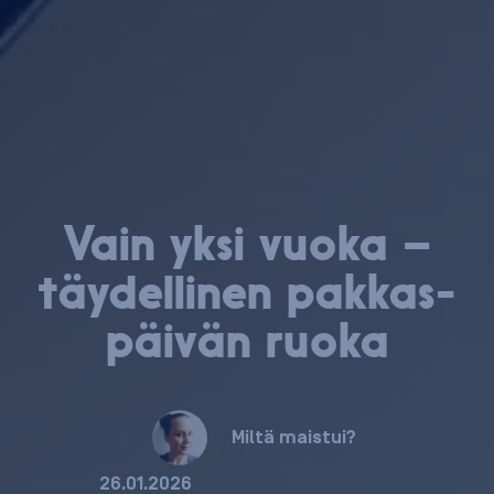
Vain yksi vuoka –
täy­del­li­nen pak­kas­
päi­vän ruoka
Miltä maistui?
26.01.2026