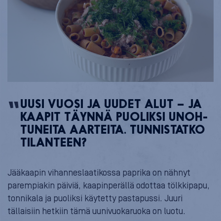
UUSI VUOSI JA UUDET ALUT – JA
KAAPIT TÄYNNÄ PUOLIKSI UNOH­
TU­NEI­TA AARTEITA. TUN­NIS­TAT­KO
TILANTEEN?
Jääkaapin vihanneslaatikossa paprika on nähnyt
parempiakin päiviä, kaapinperällä odottaa tölkkipapu,
tonnikala ja puoliksi käytetty pastapussi. Juuri
tällaisiin hetkiin tämä uunivuokaruoka on luotu.