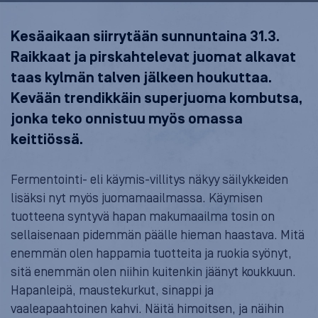
Kesäaikaan siirrytään sunnuntaina 31.3.
Raikkaat ja pirskahtelevat juomat alkavat
taas kylmän talven jälkeen houkuttaa.
Kevään trendikkäin superjuoma kombutsa,
jonka teko onnistuu myös omassa
keittiössä.
Fermentointi- eli käymis-villitys näkyy säilykkeiden
lisäksi nyt myös juomamaailmassa. Käymisen
tuotteena syntyvä hapan makumaailma tosin on
sellaisenaan pidemmän päälle hieman haastava. Mitä
enemmän olen happamia tuotteita ja ruokia syönyt,
sitä enemmän olen niihin kuitenkin jäänyt koukkuun.
Hapanleipä, maustekurkut, sinappi ja
vaaleapaahtoinen kahvi. Näitä himoitsen, ja näihin