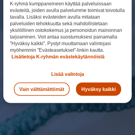
K-ryhmä kumppaneineen käyttää palveluissaan
evästeitä, joiden avulla palvelumme toimivat toivotulla
tavalla. Lisäksi evästeiden avulla mitataan
palveluiden tehokkuutta sekä mahdollistetaan
yksilöllinen ostokokemus ja personoidun mainonnan
tarjoaminen. Voit antaa suostumuksesi painamalla
”Hyväksy kaikki”. Pystyt muuttamaan valintojasi
myöhemmin ”Evästeasetukset”-linkin kautta.
Lisätietoja K-ryhmän evästekäytännöistä
Lisää valintoja
Vain välttämättömät
Hyväksy kaikki