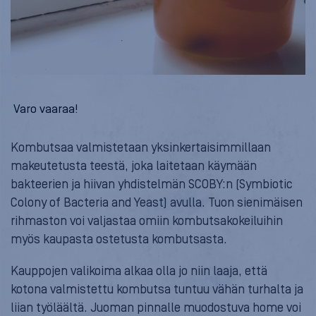
Varo vaaraa!
Kombutsaa valmistetaan yksinkertaisimmillaan
makeutetusta teestä, joka laitetaan käymään
bakteerien ja hiivan yhdistelmän SCOBY:n (Symbiotic
Colony of Bacteria and Yeast) avulla. Tuon sienimäisen
rihmaston voi valjastaa omiin kombutsakokeiluihin
myös kaupasta ostetusta kombutsasta.
Kauppojen valikoima alkaa olla jo niin laaja, että
kotona valmistettu kombutsa tuntuu vähän turhalta ja
liian työläältä. Juoman pinnalle muodostuva home voi