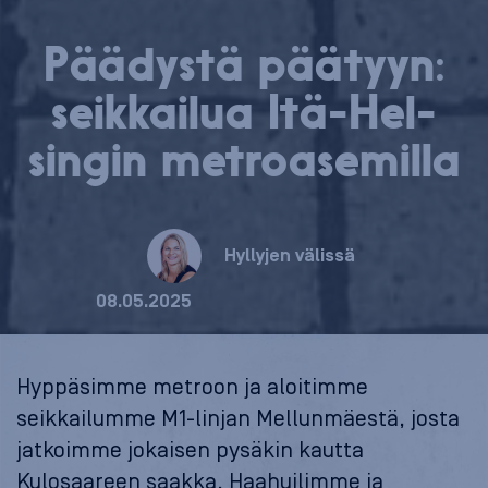
Päädystä päätyyn:
seikkailua Itä-Hel­
sin­gin met­roa­se­mil­la
Hyllyjen välissä
08.05.2025
Hyppäsimme metroon ja aloitimme
seikkailumme M1-linjan Mellunmäestä, josta
jatkoimme jokaisen pysäkin kautta
Kulosaareen saakka. Haahuilimme ja