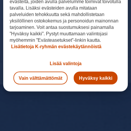
evästeitä, joiden avulla palvelumme toimivat toivotulla
tavalla. Lisäksi evästeiden avulla mitataan
palveluiden tehokkuutta sekä mahdollistetaan
yksilöllinen ostokokemus ja personoidun mainonnan
tarjoaminen. Voit antaa suostumuksesi painamalla
”Hyväksy kaikki”. Pystyt muuttamaan valintojasi
myöhemmin ”Evästeasetukset”-linkin kautta.
Lisätietoja K-ryhmän evästekäytännöistä
Lisää valintoja
Vain välttämättömät
Hyväksy kaikki