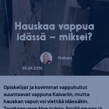
Hauskaa vappua
idässä – miksei?
Yleinen
29.04.2019
Opiskelijat ja kovimmat vappuhullut
suuntaavat vappuna Kaivariin, mutta
hauskan vapun voi viettää idässäkin.
Tarvitaan vaan kiva puisto, hyvää seuraa ja