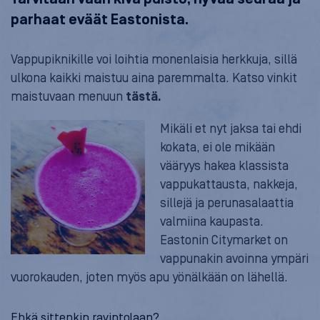
parhaat eväät Eastonista.
Vappupiknikille voi loihtia monenlaisia herkkuja, sillä
ulkona kaikki maistuu aina paremmalta. Katso vinkit
maistuvaan menuun
tästä.
Mikäli et nyt jaksa tai ehdi
kokata, ei ole mikään
vääryys hakea klassista
vappukattausta, nakkeja,
sillejä ja perunasalaattia
valmiina kaupasta.
Eastonin Citymarket on
vappunakin avoinna ympäri
vuorokauden, joten myös apu yönälkään on lähellä.
Ehkä sittenkin ravintolaan?