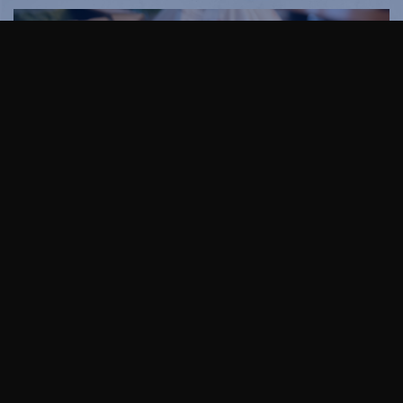
Vuosi 2017 oli merkittävä myös siitä syystä,
että Easton Helsinki avattiin ja uusi
kauppakeskus pääsi käyttöön loppuvuodesta.
Vuosi 2017 on lopuillaan ja pian pääsemme juhlimaan