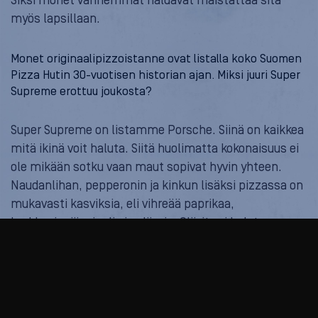
Siksi monet vanhemmat haluavat maistattaa sitä
myös lapsillaan.
Monet originaalipizzoistanne ovat listalla koko Suomen
Pizza Hutin 30-vuotisen historian ajan. Miksi juuri Super
Supreme erottuu joukosta?
Super Supreme on listamme Porsche. Siinä on kaikkea
mitä ikinä voit haluta. Siitä huolimatta kokonaisuus ei
ole mikään sotku vaan maut sopivat hyvin yhteen.
Naudanlihan, pepperonin ja kinkun lisäksi pizzassa on
mukavasti kasviksia, eli vihreää paprikaa,
herkkusieniä, sipulia ja oliiveja. Oliivit voi halutessaan
jättää pois.