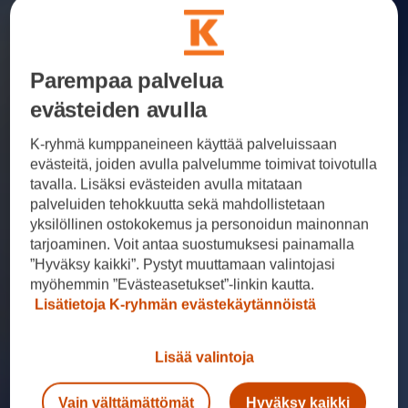
Parempaa palvelua
evästeiden avulla
K-ryhmä kumppaneineen käyttää palveluissaan
evästeitä, joiden avulla palvelumme toimivat toivotulla
tavalla. Lisäksi evästeiden avulla mitataan
palveluiden tehokkuutta sekä mahdollistetaan
yksilöllinen ostokokemus ja personoidun mainonnan
tarjoaminen. Voit antaa suostumuksesi painamalla
”Hyväksy kaikki”. Pystyt muuttamaan valintojasi
myöhemmin ”Evästeasetukset”-linkin kautta.
Lisätietoja K-ryhmän evästekäytännöistä
Lisää valintoja
Vain välttämättömät
Hyväksy kaikki