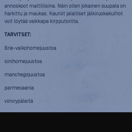
annoskoot maltillisina. Näin ollen jokainen suupala on
harkittu ja maukas. Kauniit jalalliset jälkiruokakulhot
voit löytää vaikkapa kirpputorilta.
TARVITSET:
Brie-valkohomejuustoa
sinihomejuustoa
manchegojuustoa
parmesaania
viinirypäleitä
viikunoita
Kantolan perinnekeksejä