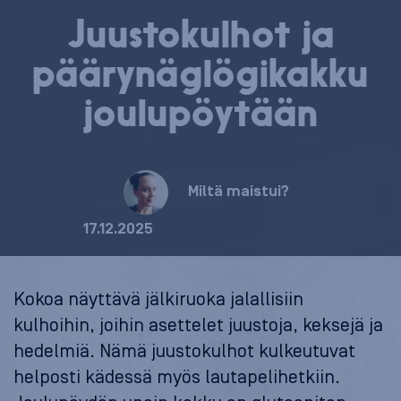
Juus­to­kul­hot ja
pää­ry­näg­lö­gi­kak­ku
jou­lu­pöy­tään
Miltä maistui?
17.12.2025
Kokoa näyttävä jälkiruoka jalallisiin
kulhoihin, joihin asettelet juustoja, keksejä ja
hedelmiä. Nämä juustokulhot kulkeutuvat
helposti kädessä myös lautapelihetkiin.