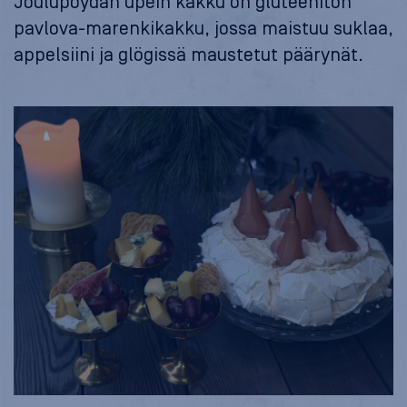
Joulupöydän upein kakku on gluteeniton
pavlova-marenkikakku, jossa maistuu suklaa,
appelsiini ja glögissä maustetut päärynät.