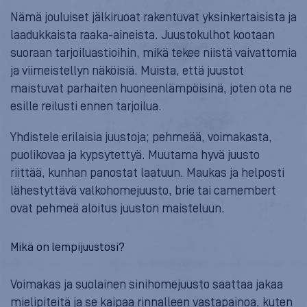
Nämä jouluiset jälkiruoat rakentuvat yksinkertaisista ja
laadukkaista raaka-aineista. Juustokulhot kootaan
suoraan tarjoiluastioihin, mikä tekee niistä vaivattomia
ja viimeistellyn näköisiä. Muista, että juustot
maistuvat parhaiten huoneenlämpöisinä, joten ota ne
esille reilusti ennen tarjoilua.
Yhdistele erilaisia juustoja; pehmeää, voimakasta,
puolikovaa ja kypsytettyä. Muutama hyvä juusto
riittää, kunhan panostat laatuun. Maukas ja helposti
lähestyttävä valkohomejuusto, brie tai camembert
ovat pehmeä aloitus juuston maisteluun.
Mikä on lempijuustosi?
Voimakas ja suolainen sinihomejuusto saattaa jakaa
mielipiteitä ja se kaipaa rinnalleen vastapainoa, kuten