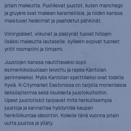
jotain makeutta. Puolikovat juustot, kuten manchego
ja gruyere ovat makean karamellisia, ja niiden kanssa
maistuvat hedelmät ja paahdetut pähkinät.
Viinirypäleet, viikunat ja päärynät tuovat hillojen
lisäksi makeutta lautaselle. kylkeen sopivat tuoreet
yritit rosmariini ja timjami.
Juustojen kanssa nautittavaksi sopii
esimerkiksisuolaan leivottu ja rapea Kantolan
perinnekeksi. Myös Kantolan spelttikeksi ovat todella
hyviä. K-Citymarket Eastonissa on tarjolla monenlaisia
keksilajitelmia sekä lisukkeita juustokulhoihin.
Upeat juustotiskit tarjoavat mitä herkullisempia
juustoja ja kannattaa hyödyntää kaupan
henkilökuntaa ideointiin. Kokeile tänä vuonna jotain
uutta juustoa ja ylläty.