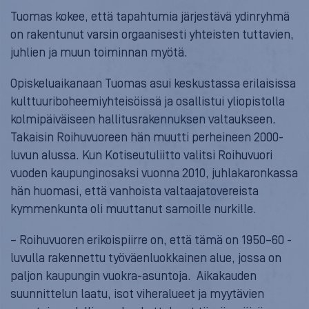
Tuomas kokee, että tapahtumia järjestävä ydinryhmä
on rakentunut varsin orgaanisesti yhteisten tuttavien,
juhlien ja muun toiminnan myötä.
Opiskeluaikanaan Tuomas asui keskustassa erilaisissa
kulttuuriboheemiyhteisöissä ja osallistui yliopistolla
kolmipäiväiseen hallitusrakennuksen valtaukseen.
Takaisin Roihuvuoreen hän muutti perheineen 2000-
luvun alussa. Kun Kotiseutuliitto valitsi Roihuvuori
vuoden kaupunginosaksi vuonna 2010, juhlakaronkassa
hän huomasi, että vanhoista valtaajatovereista
kymmenkunta oli muuttanut samoille nurkille.
– Roihuvuoren erikoispiirre on, että tämä on 1950–60 -
luvulla rakennettu työväenluokkainen alue, jossa on
paljon kaupungin vuokra-asuntoja. Aikakauden
suunnittelun laatu, isot viheralueet ja myytävien