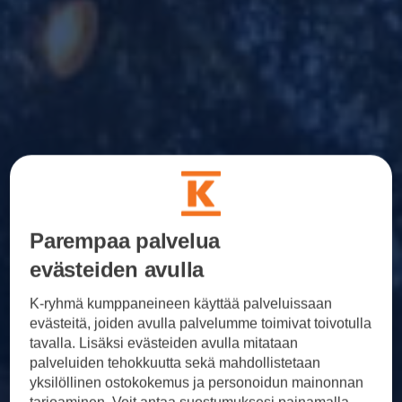
Parempaa palvelua
evästeiden avulla
K-ryhmä kumppaneineen käyttää palveluissaan
evästeitä, joiden avulla palvelumme toimivat toivotulla
tavalla. Lisäksi evästeiden avulla mitataan
palveluiden tehokkuutta sekä mahdollistetaan
yksilöllinen ostokokemus ja personoidun mainonnan
tarjoaminen. Voit antaa suostumuksesi painamalla