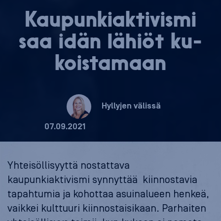
Kau­pun­kiak­ti­vis­mi
saa idän lähiöt ku­
kois­ta­maan
Hyllyjen välissä
07.09.2021
Yhteisöllisyyttä nostattava
kaupunkiaktivismi synnyttää kiinnostavia
tapahtumia ja kohottaa asuinalueen henkeä,
vaikkei kulttuuri kiinnostaisikaan. Parhaiten