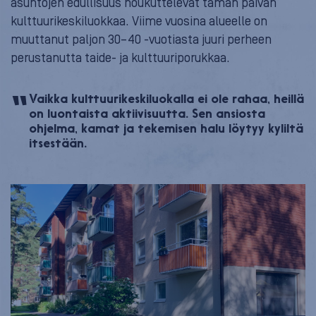
asuntojen edullisuus houkuttelevat tämän päivän
kulttuurikeskiluokkaa. Viime vuosina alueelle on
muuttanut paljon 30–40 -vuotiasta juuri perheen
perustanutta taide- ja kulttuuriporukkaa.
Vaikka kulttuurikeskiluokalla ei ole rahaa, heillä
on luontaista aktiivisuutta. Sen ansiosta
ohjelma, kamat ja tekemisen halu löytyy kyliltä
itsestään.