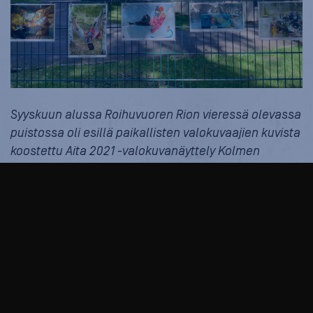
Syyskuun alussa Roihuvuoren Rion vieressä olevassa
puistossa oli esillä paikallisten valokuvaajien kuvista
koostettu Aita 2021 -valokuvanäyttely Kolmen
puutarhan polku.