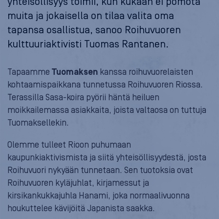
yhteisöllisyys toimii, kun kukaan ei pomota
muita ja jokaisella on tilaa valita oma
tapansa osallistua, sanoo Roihuvuoren
kulttuuriaktivisti Tuomas Rantanen.
Tapaamme
Tuomaksen
kanssa roihuvuorelaisten
kohtaamispaikkana tunnetussa Roihuvuoren Riossa.
Terassilla Sasa-koira pyörii häntä heiluen
moikkailemassa asiakkaita, joista valtaosa on tuttuja
Tuomaksellekin.
Olemme tulleet Rioon puhumaan
kaupunkiaktivismista ja siitä yhteisöllisyydestä, josta
Roihuvuori nykyään tunnetaan. Sen tuotoksia ovat
Roihuvuoren kyläjuhlat, kirjamessut ja
kirsikankukkajuhla Hanami, joka normaalivuonna
houkuttelee kävijöitä Japanista saakka.