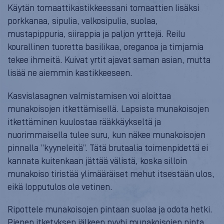
Käytän tomaattikastikkeessani tomaattien lisäksi
porkkanaa, sipulia, valkosipulia, suolaa,
mustapippuria, siirappia ja paljon yrttejä. Reilu
kourallinen tuoretta basilikaa, oreganoa ja timjamia
tekee ihmeitä. Kuivat yrtit ajavat saman asian, mutta
lisää ne aiemmin kastikkeeseen.
Kasvislasagnen valmistamisen voi aloittaa
munakoisojen itkettämisellä. Lapsista munakoisojen
itkettäminen kuulostaa rääkkäykseltä ja
nuorimmaisella tulee suru, kun näkee munakoisojen
pinnalla ”kyyneleitä”. Tätä brutaalia toimenpidettä ei
kannata kuitenkaan jättää välistä, koska silloin
munakoiso tiristää ylimääräiset mehut itsestään ulos,
eikä lopputulos ole vetinen.
Ripottele munakoisojen pintaan suolaa ja odota hetki.
Pienen itketyksen jälkeen pyyhi munakoisojen pinta,