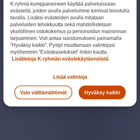
K-ryhmä kumppaneineen käyttää palveluissaan
evästeitä, joiden avulla palvelumme toimivat toivotulla
tavalla. Lisäksi evästeiden avulla mitataan
palveluiden tehokkuutta sekä mahdollistetaan
yksilöllinen ostokokemus ja personoidun mainonnan
tarjoaminen. Voit antaa suostumuksesi painamalla
”Hyväksy kaikki”. Pystyt muuttamaan valintojasi
myöhemmin ”Evästeasetukset”-linkin kautta.
Lisätietoja K-ryhmän evästekäytännöistä
Lisää valintoja
Vain välttämättömät
Hyväksy kaikki