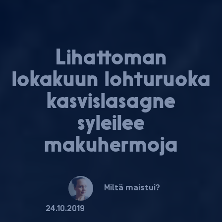
Lihattoman
lokakuun lohturuoka
kas­vis­la­sag­ne
syleilee
makuhermoja
Miltä maistui?
24.10.2019