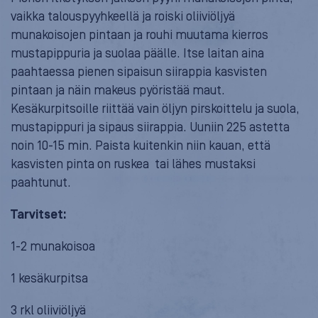
vaikka talouspyyhkeellä ja roiski oliiviöljyä
munakoisojen pintaan ja rouhi muutama kierros
mustapippuria ja suolaa päälle. Itse laitan aina
paahtaessa pienen sipaisun siirappia kasvisten
pintaan ja näin makeus pyöristää maut.
Kesäkurpitsoille riittää vain öljyn pirskoittelu ja suola,
mustapippuri ja sipaus siirappia. Uuniin 225 astetta
noin 10-15 min. Paista kuitenkin niin kauan, että
kasvisten pinta on ruskea tai lähes mustaksi
paahtunut.
Tarvitset:
1-2 munakoisoa
1 kesäkurpitsa
3 rkl oliiviöljyä