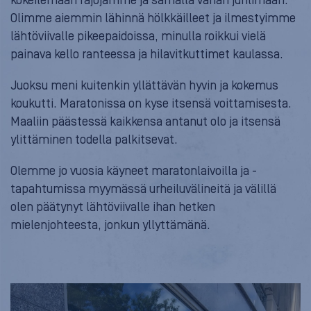
kokeilemaan rajojamme ja samalla vähän juhlimaan.
Olimme aiemmin lähinnä hölkkäilleet ja ilmestyimme
lähtöviivalle pikeepaidoissa, minulla roikkui vielä
painava kello ranteessa ja hilavitkuttimet kaulassa.
Juoksu meni kuitenkin yllättävän hyvin ja kokemus
koukutti. Maratonissa on kyse itsensä voittamisesta.
Maaliin päästessä kaikkensa antanut olo ja itsensä
ylittäminen todella palkitsevat.
Olemme jo vuosia käyneet maratonlaivoilla ja -
tapahtumissa myymässä urheiluvälineitä ja välillä
olen päätynyt lähtöviivalle ihan hetken
mielenjohteesta, jonkun yllyttämänä.