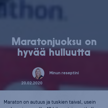
Ma­ra­ton­juok­su on
hyvää hulluutta
Minun reseptini
20.02.2020
Maraton on autuus ja tuskien taival, usein