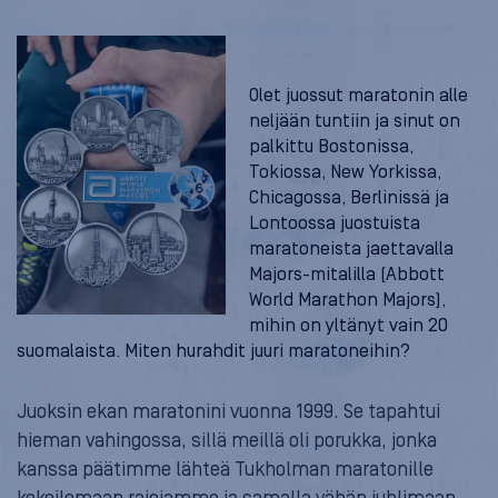
Olet juossut maratonin alle
neljään tuntiin ja sinut on
palkittu Bostonissa,
Tokiossa, New Yorkissa,
Chicagossa, Berlinissä ja
Lontoossa juostuista
maratoneista jaettavalla
Majors-mitalilla (Abbott
World Marathon Majors),
mihin on yltänyt vain 20
suomalaista. Miten hurahdit juuri maratoneihin?
Juoksin ekan maratonini vuonna 1999. Se tapahtui
hieman vahingossa, sillä meillä oli porukka, jonka
kanssa päätimme lähteä Tukholman maratonille