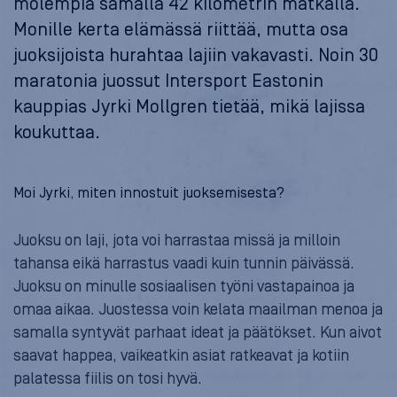
molempia samalla 42 kilometrin matkalla.
Monille kerta elämässä riittää, mutta osa
juoksijoista hurahtaa lajiin vakavasti. Noin 30
maratonia juossut Intersport Eastonin
kauppias Jyrki Mollgren tietää, mikä lajissa
koukuttaa.
Moi Jyrki, miten innostuit juoksemisesta?
Juoksu on laji, jota voi harrastaa missä ja milloin
tahansa eikä harrastus vaadi kuin tunnin päivässä.
Juoksu on minulle sosiaalisen työni vastapainoa ja
omaa aikaa. Juostessa voin kelata maailman menoa ja
samalla syntyvät parhaat ideat ja päätökset. Kun aivot
saavat happea, vaikeatkin asiat ratkeavat ja kotiin
palatessa fiilis on tosi hyvä.