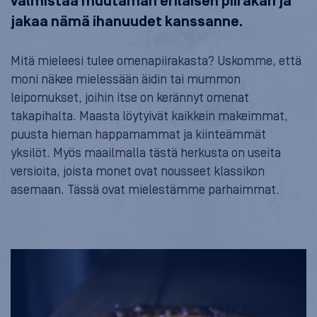
valmistaa muutaman erilaisen piirakan ja
jakaa nämä ihanuudet kanssanne.
Mitä mieleesi tulee omenapiirakasta? Uskomme, että
moni näkee mielessään äidin tai mummon
leipomukset, joihin itse on kerännyt omenat
takapihalta. Maasta löytyivät kaikkein makeimmat,
puusta hieman happamammat ja kiinteämmät
yksilöt. Myös maailmalla tästä herkusta on useita
versioita, joista monet ovat nousseet klassikon
asemaan. Tässä ovat mielestämme parhaimmat.