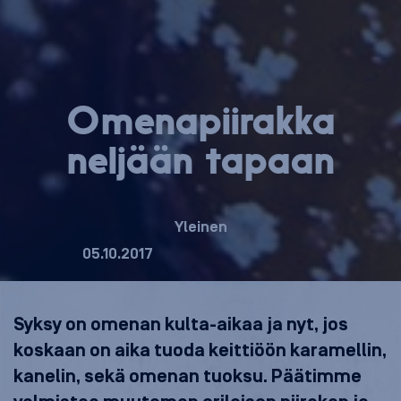
Ome­na­pii­rak­ka
neljään tapaan
Yleinen
05.10.2017
Syksy on omenan kulta-aikaa ja nyt, jos
koskaan on aika tuoda keittiöön karamellin,
kanelin, sekä omenan tuoksu. Päätimme