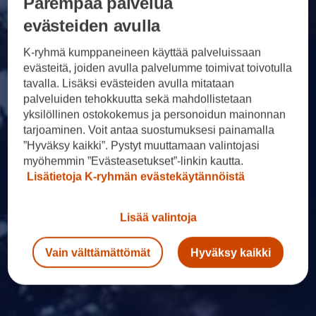
Parempaa palvelua
evästeiden avulla
K-ryhmä kumppaneineen käyttää palveluissaan
evästeitä, joiden avulla palvelumme toimivat toivotulla
tavalla. Lisäksi evästeiden avulla mitataan
palveluiden tehokkuutta sekä mahdollistetaan
yksilöllinen ostokokemus ja personoidun mainonnan
tarjoaminen. Voit antaa suostumuksesi painamalla
”Hyväksy kaikki”. Pystyt muuttamaan valintojasi
myöhemmin ”Evästeasetukset”-linkin kautta.
Lisätietoja K-ryhmän evästekäytännöistä
Lisää valintoja
Vain välttämättömät
Hyväksy kaikki