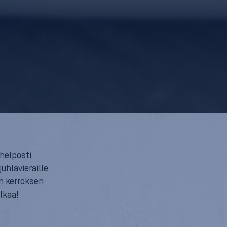
helposti
uhlavieraille
un kerroksen
alkaa!