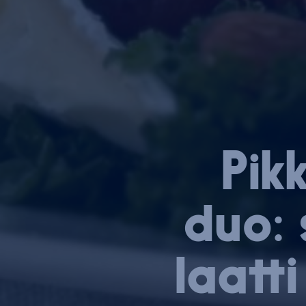
Pik­
duo: s
laat­t