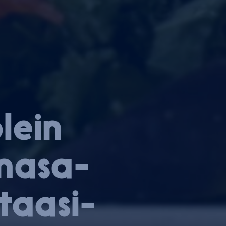
olein
­na­sa­
taa­si­