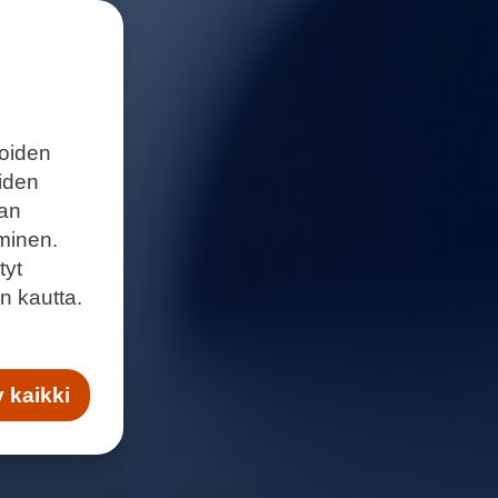
joiden
eiden
aan
minen.
tyt
n kautta.
 kaikki