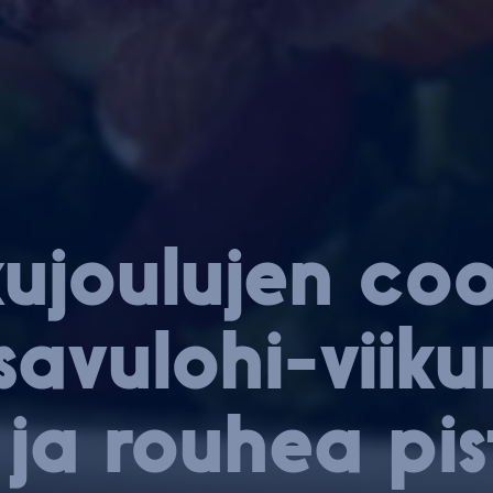
ku­jou­lu­jen co
a­vu­lo­hi-vii­ku
i ja rouhea pis­