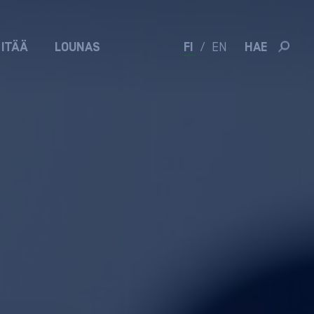
 ITÄÄ
LOUNAS
FI
/
EN
HAE