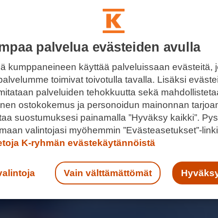
mpaa palvelua evästeiden avulla
ä kumppaneineen käyttää palveluissaan evästeitä, 
palvelumme toimivat toivotulla tavalla. Lisäksi eväst
 mitataan palveluiden tehokkuutta sekä mahdollistet
llinen ostokokemus ja personoidun mainonnan tarjoa
ntaa suostumuksesi painamalla ”Hyväksy kaikki”. Pys
maan valintojasi myöhemmin ”Evästeasetukset”-linki
ietoja K-ryhmän evästekäytännöistä
valintoja
Vain välttämättömät
Hyväksy