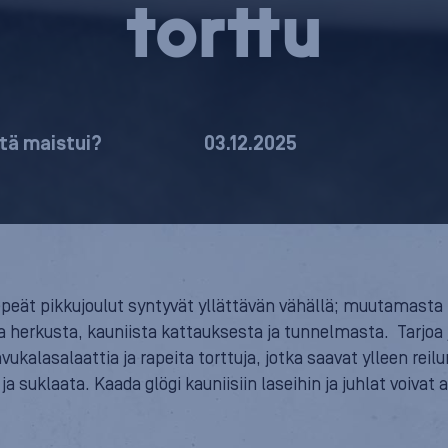
tort­tu
ltä maistui?
03.12.2025
epeät pikkujoulut syntyvät yllättävän vähällä; muutamasta 
 herkusta, kauniista kattauksesta ja tunnelmasta. Tarjoa j
vukalasalaattia ja rapeita torttuja, jotka saavat ylleen reil
ja suklaata. Kaada glögi kauniisiin laseihin ja juhlat voivat 