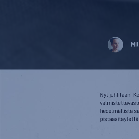
Mi
Nyt juhlitaan! K
valmistettavasta
hedelmällistä sa
pistaasitäytettä 