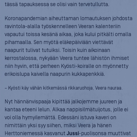
tässä tapauksessa se olisi vain tervetullutta.
Koronapandemian aiheuttaman lomautuksen johdosta
ravintola-alalla työskennelleen Veeran kalenteriin
vapautui toissa kesänä aikaa, joka kului pitkälti omalla
pihamaalla. Sen myötä eläkepäiviään viettävät
naapurit tulivat tutuiksi. Toisin kuin aikoinaan
kerrostalossa, nykyään Veera tuntee lähistön ihmiset
niin hyvin, että perheen Kyösti-koiralle on myönnetty
erikoislupa kaivella naapurin kukkapenkkiä.
– Kyösti käy vähän kitkemässä rikkaruohoja, Veera nauraa.
Nyt hännänvispaaja kipittää jalkojemme juureen ja
kantaa eteeni lelun. Alkaa nappisilmätuijotus, jolle ei
voi olla hymyilemättä. Edessäni istuva kaveri on
nimittäin yksi syy siihen, miksi Veera ja hänen
Herttoniemessä kasvanut
Jussi
-puolisonsa muuttivat