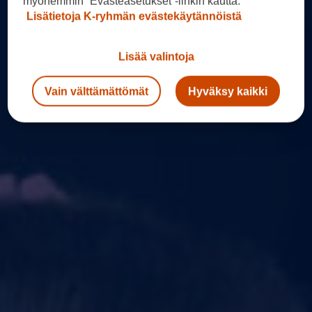
myöhemmin ”Evästeasetukset”-linkin kautta.
Lisätietoja K-ryhmän evästekäytännöistä
Lisää valintoja
Vain välttämättömät
Hyväksy kaikki