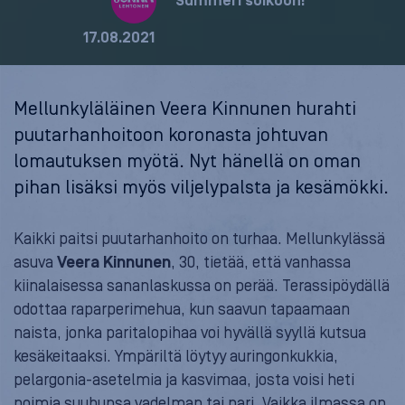
Summeri soikoon!
17.08.2021
Mellunkyläläinen Veera Kinnunen hurahti
puutarhanhoitoon koronasta johtuvan
lomautuksen myötä. Nyt hänellä on oman
pihan lisäksi myös viljelypalsta ja kesämökki.
Kaikki paitsi puutarhanhoito on turhaa. Mellunkylässä
asuva
Veera Kinnunen
, 30, tietää, että vanhassa
kiinalaisessa sananlaskussa on perää. Terassipöydällä
odottaa raparperimehua, kun saavun tapaamaan
naista, jonka paritalopihaa voi hyvällä syyllä kutsua
kesäkeitaaksi. Ympäriltä löytyy auringonkukkia,
pelargonia-asetelmia ja kasvimaa, josta voisi heti
poimia suuhunsa vadelman tai pari. Vaikka ilmassa on