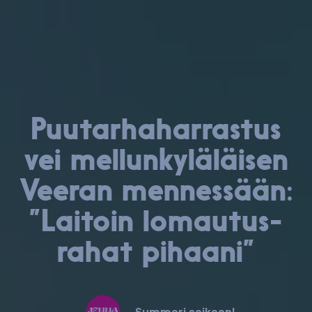
Puu­tar­ha­har­ras­tus
vei mel­lun­ky­lä­läi­sen
Veeran men­nes­sään:
”Laitoin lo­mau­tus­
ra­hat pihaani”