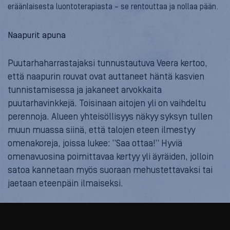
eräänlaisesta luontoterapiasta – se rentouttaa ja nollaa pään.
Naapurit apuna
Puutarhaharrastajaksi tunnustautuva Veera kertoo,
että naapurin rouvat ovat auttaneet häntä kasvien
tunnistamisessa ja jakaneet arvokkaita
puutarhavinkkejä. Toisinaan aitojen yli on vaihdeltu
perennoja. Alueen yhteisöllisyys näkyy syksyn tullen
muun muassa siinä, että talojen eteen ilmestyy
omenakoreja, joissa lukee: ”Saa ottaa!” Hyviä
omenavuosina poimittavaa kertyy yli äyräiden, jolloin
satoa kannetaan myös suoraan mehustettavaksi tai
jaetaan eteenpäin ilmaiseksi.