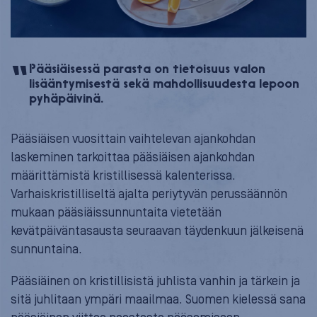
Pääsiäisessä parasta on tietoisuus valon
lisääntymisestä sekä mahdollisuudesta lepoon
pyhäpäivinä.
Pääsiäisen vuosittain vaihtelevan ajankohdan
laskeminen tarkoittaa pääsiäisen ajankohdan
määrittämistä kristillisessä kalenterissa.
Varhaiskristilliseltä ajalta periytyvän perussäännön
mukaan pääsiäissunnuntaita vietetään
kevätpäiväntasausta seuraavan täydenkuun jälkeisenä
sunnuntaina.
Pääsiäinen on kristillisistä juhlista vanhin ja tärkein ja
sitä juhlitaan ympäri maailmaa. Suomen kielessä sana