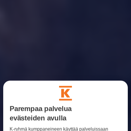
Parempaa palvelua
evästeiden avulla
K-ryhmä kumppaneineen käyttää palveluissaan