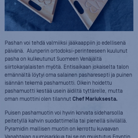
Pashan voi tehdä valmiiksi jääkaappiin jo edellisenä
päivänä. Alunperin ortodoksi-perinteeseen kuulunut
pasha on kulkeutunut Suomeen Venäjältä
siirtokarjalaisten myötä. Entisaikaan jokaiselta talon
emännältä löytyi oma salainen pasharesepti ja puinen
isännän tekemä pashamuotti. Oikein hoidettu
pashamuotti kestää usein äidiltä tyttärelle, mutta
oman muottini olen tilannut
Chef Mariuksesta.
Puisen pashamuotin voi hyvin korvata sideharsolla
peitetyllä kahvin suodattimella tai pienellä siivilällä.
Pyramidin mallisen muotin on kerrottu kuvaavan
Vapahtajan ruumisarkkua tai se on muistutus Egyptin