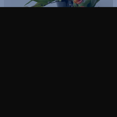
TARVITSET:
100 g voita
1 dl sokeria
2 prk maitorahkaa