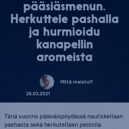
pää­siäs­me­nun.
Herkuttele pashalla
ja hurmioidu
kanapellin
aromeista
Miltä maistui?
26.03.2021
Tänä vuonna pääsiäispöydässä nautiskellaan
pashasta sekä herkutellaan pestolla