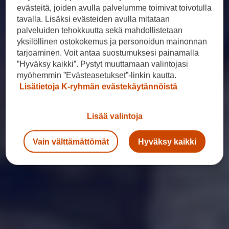
evästeitä, joiden avulla palvelumme toimivat toivotulla
tavalla. Lisäksi evästeiden avulla mitataan
palveluiden tehokkuutta sekä mahdollistetaan
yksilöllinen ostokokemus ja personoidun mainonnan
tarjoaminen. Voit antaa suostumuksesi painamalla
”Hyväksy kaikki”. Pystyt muuttamaan valintojasi
myöhemmin ”Evästeasetukset”-linkin kautta.
Lisätietoja K-ryhmän evästekäytännöistä
Lisää valintoja
Vain välttämättömät
Hyväksy kaikki