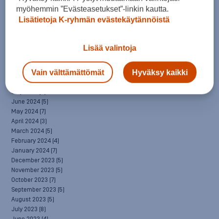
April 2025
(7)
myöhemmin ”Evästeasetukset”-linkin kautta.
March 2025
(7)
Lisätietoja K-ryhmän evästekäytännöistä
February 2025
(6)
January 2025
(8)
December 2024
(6)
Lisää valintoja
November 2024
(10)
October 2024
(8)
Vain välttämättömät
Hyväksy kaikki
September 2024
(4)
August 2024
(6)
July 2024
(5)
June 2024
(5)
May 2024
(7)
April 2024
(3)
March 2024
(5)
February 2024
(4)
January 2024
(7)
December 2023
(5)
November 2023
(5)
October 2023
(7)
September 2023
(5)
August 2023
(5)
July 2023
(8)