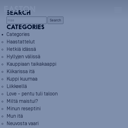
SEARCH
Search
CATEGORIES
Categories
Haastattelut
Hetkiä idässä
Hyllyjen välissä
Kauppiaan taikakaappi
Kiikarissa itä
Kuppi kuumaa
Liikkeellä
Love – pentu tuli taloon
Miltä maistui?
Minun reseptini
Mun itä
Neuvosta vaari