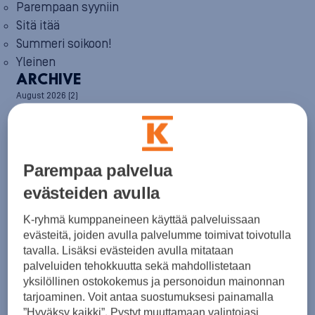
Parempaan syyniin
Sitä itää
Summeri soikoon!
Yleinen
ARCHIVE
August 2026
(2)
July 2026
(6)
June 2026
(6)
May 2026
(8)
April 2026
(9)
March 2026
(8)
Parempaa palvelua
February 2026
(5)
evästeiden avulla
January 2026
(6)
December 2025
(8)
K-ryhmä kumppaneineen käyttää palveluissaan
November 2025
(7)
evästeitä, joiden avulla palvelumme toimivat toivotulla
October 2025
(8)
tavalla. Lisäksi evästeiden avulla mitataan
September 2025
(5)
August 2025
(6)
palveluiden tehokkuutta sekä mahdollistetaan
July 2025
(7)
yksilöllinen ostokokemus ja personoidun mainonnan
June 2025
(7)
tarjoaminen. Voit antaa suostumuksesi painamalla
May 2025
(6)
”Hyväksy kaikki”. Pystyt muuttamaan valintojasi