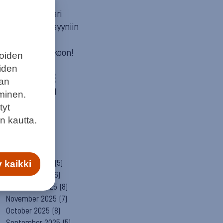
Mun itä
Neuvosta vaari
Parempaan syyniin
Sitä itää
Summeri soikoon!
joiden
Yleinen
eiden
ARCHIVE
aan
August 2026
(1)
minen.
July 2026
(6)
tyt
June 2026
(6)
n kautta.
May 2026
(8)
April 2026
(9)
March 2026
(8)
February 2026
(5)
 kaikki
January 2026
(6)
December 2025
(8)
November 2025
(7)
October 2025
(8)