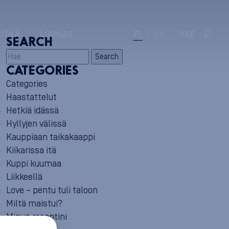
 ITÄÄ
LOUNAS
FI
/
EN
HAE
SEARCH
Search
CATEGORIES
Categories
Haastattelut
Hetkiä idässä
Hyllyjen välissä
Kauppiaan taikakaappi
Kiikarissa itä
Kuppi kuumaa
Liikkeellä
Love – pentu tuli taloon
Miltä maistui?
Minun reseptini