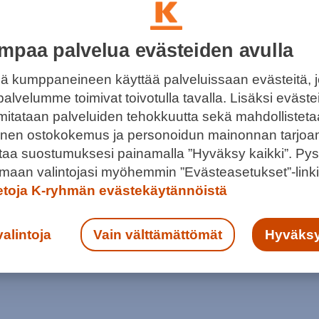
mpaa palvelua evästeiden avulla
: UUSI LASTENHOITOHUONE ON
ä kumppaneineen käyttää palveluissaan evästeitä, 
A TOIMIVA
palvelumme toimivat toivotulla tavalla. Lisäksi eväst
 mitataan palveluiden tehokkuutta sekä mahdollistet
ä, vaihtaa vaippaa ja etsiä miten monta ötökkää
llinen ostokokemus ja personoidun mainonnan tarjoa
kaa tutkimaan pikkuväen kanssa.
ntaa suostumuksesi painamalla ”Hyväksy kaikki”. Pys
maan valintojasi myöhemmin ”Evästeasetukset”-linki
ietoja K-ryhmän evästekäytännöistä
valintoja
Vain välttämättömät
Hyväksy