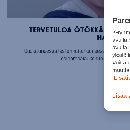
Pare
TERVETULOA ÖTÖKKÄJAHTIIN
K-ryhm
HAUSKA J
avulla 
avulla
Uudistuneessa lastenhoitohuoneessa voi imettä
yksilö
seinämaalauksista löytyy. Tul
Voit a
muutta
Lisät
Lisää 