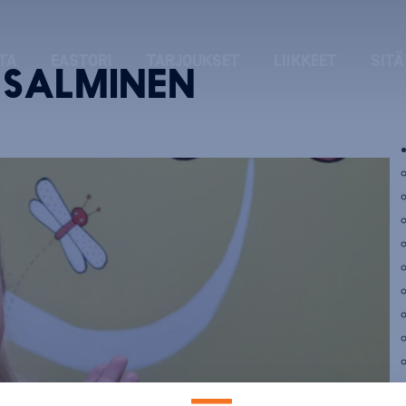
TA
EASTORI
TARJOUKSET
LIIKKEET
SITÄ
 SALMINEN